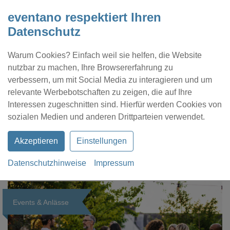
eventano respektiert Ihren
Datenschutz
Warum Cookies? Einfach weil sie helfen, die Website
nutzbar zu machen, Ihre Browsererfahrung zu
verbessern, um mit Social Media zu interagieren und um
relevante Werbebotschaften zu zeigen, die auf Ihre
Interessen zugeschnitten sind. Hierfür werden Cookies von
Kontakt
Location eintragen
Profil
sozialen Medien und anderen Drittparteien verwendet.
Akzeptieren
Einstellungen
Datenschutzhinweise
Impressum
eventano
Magazin
Events & Anlässe
Events & Anlässe