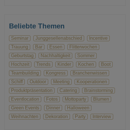
Beliebte Themen
Seminar
Junggesellenabschied
Incentive
Trauung
Bar
Essen
Flitterwochen
Geburtstag
Nachhaltigkeit
Sommer
Hochzeit
Trends
Kinder
Kochen
Boot
Teambuilding
Kongress
Branchenwissen
Schiff
Outdoor
Meeting
Kooperationen
Produktpräsentation
Catering
Brainstorming
Eventlocation
Fotos
Mottoparty
Blumen
Green Events
Dinner
Halloween
Weihnachten
Dekoration
Party
Interview