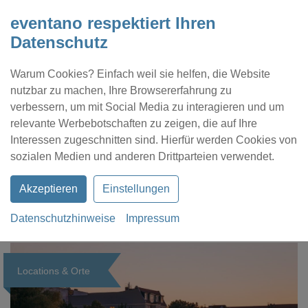
eventano respektiert Ihren
Datenschutz
Warum Cookies? Einfach weil sie helfen, die Website
nutzbar zu machen, Ihre Browsererfahrung zu
verbessern, um mit Social Media zu interagieren und um
relevante Werbebotschaften zu zeigen, die auf Ihre
Interessen zugeschnitten sind. Hierfür werden Cookies von
Kontakt
Location eintragen
Profil
sozialen Medien und anderen Drittparteien verwendet.
Akzeptieren
Einstellungen
Datenschutzhinweise
Impressum
eventano
Magazin
Locations & Orte
Locations & Orte