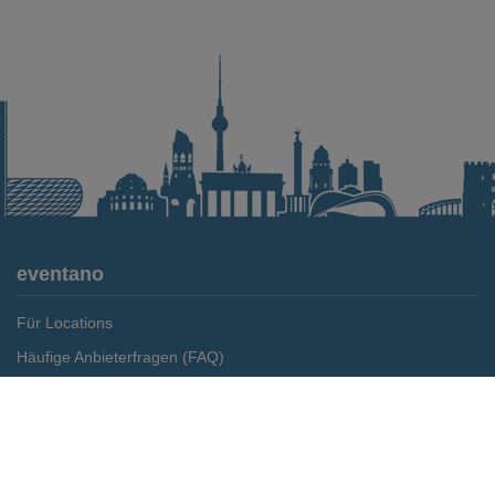
eventano
Für Locations
Häufige Anbieterfragen (FAQ)
Event-Wiki
Jobs
Pressemitteilungen
Media Daten