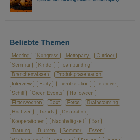
Beliebte Themen
Meeting
Kongress
Mottoparty
Outdoor
Seminar
Kinder
Teambuilding
Branchenwissen
Produktpräsentation
Interview
Party
Eventlocation
Incentive
Schiff
Green Events
Halloween
Flitterwochen
Boot
Fotos
Brainstorming
Hochzeit
Trends
Dekoration
Kooperationen
Nachhaltigkeit
Bar
Trauung
Blumen
Sommer
Essen
Weihnachten
Geburtstag
Kochen
Dinner