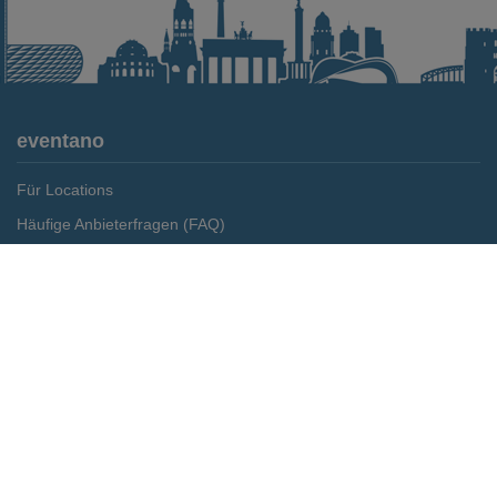
eventano
Für Locations
Häufige Anbieterfragen (FAQ)
Event-Wiki
Jobs
Pressemitteilungen
Media Daten
Service
Kontakt