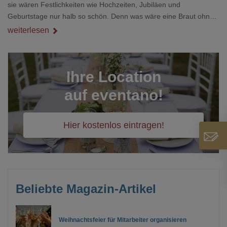
sie wären Festlichkeiten wie Hochzeiten, Jubiläen und
Geburtstage nur halb so schön. Denn was wäre eine Braut ohne
ihren Brautstrauß und eine große Weihnachtsfeier ohne einen
weiterlesen
Weihnachtsbaum?
Ihre Location
auf eventano!
Hier kostenlos eintragen!
Beliebte Magazin-Artikel
Weihnachtsfeier für Mitarbeiter organisieren