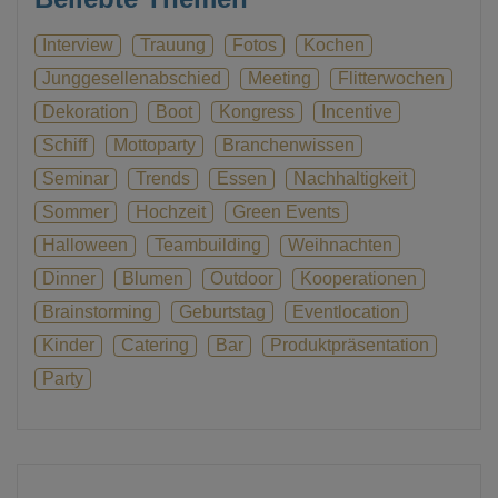
Interview
Trauung
Fotos
Kochen
Junggesellenabschied
Meeting
Flitterwochen
Dekoration
Boot
Kongress
Incentive
Schiff
Mottoparty
Branchenwissen
Seminar
Trends
Essen
Nachhaltigkeit
Sommer
Hochzeit
Green Events
Halloween
Teambuilding
Weihnachten
Dinner
Blumen
Outdoor
Kooperationen
Brainstorming
Geburtstag
Eventlocation
Kinder
Catering
Bar
Produktpräsentation
Party