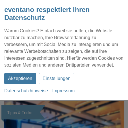
eventano respektiert Ihren
Datenschutz
Warum Cookies? Einfach weil sie helfen, die Website
nutzbar zu machen, Ihre Browsererfahrung zu
verbessern, um mit Social Media zu interagieren und um
relevante Werbebotschaften zu zeigen, die auf Ihre
Interessen zugeschnitten sind. Hierfür werden Cookies von
Kontakt
Location eintragen
Profil
sozialen Medien und anderen Drittparteien verwendet.
Akzeptieren
Einstellungen
Datenschutzhinweise
Impressum
eventano
Magazin
Tipps & Tricks
Tipps & Tricks