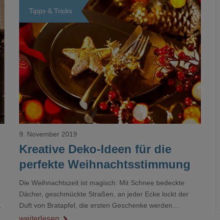
Tipps & Tricks
Loading...
9. November 2019
Kreative Deko-Ideen für die
perfekte Weihnachtsstimmung
Die Weihnachtszeit ist magisch: Mit Schnee bedeckte
Dächer, geschmückte Straßen, an jeder Ecke lockt der
Duft von Bratapfel, die ersten Geschenke werden
eingepackt und man trifft sich mit Freunden und Familie
weiterlesen