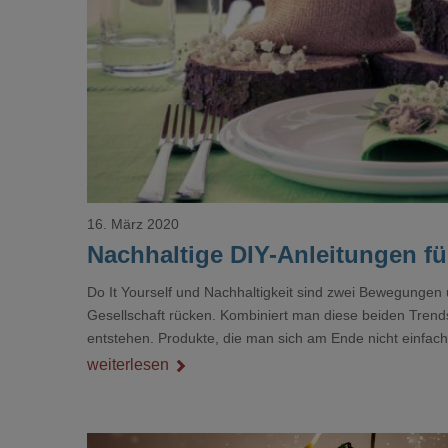
16. März 2020
Nachhaltige DIY-Anleitungen fü
Do It Yourself und Nachhaltigkeit sind zwei Bewegungen 
Gesellschaft rücken. Kombiniert man diese beiden Trend
entstehen. Produkte, die man sich am Ende nicht einfach 
daran, wie man sie mit seinen eigenen Händen angefertig
weiterlesen