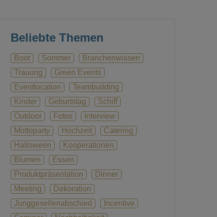
Beliebte Themen
Boot
Sommer
Branchenwissen
Trauung
Green Events
Eventlocation
Teambuilding
Kinder
Geburtstag
Schiff
Outdoor
Fotos
Interview
Mottoparty
Hochzeit
Catering
Halloween
Kooperationen
Blumen
Essen
Produktpräsentation
Dinner
Meeting
Dekoration
Junggesellenabschied
Incentive