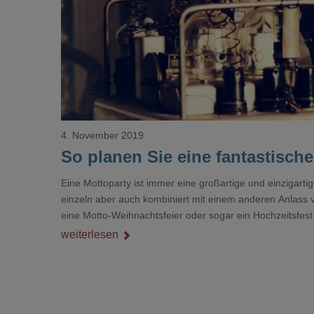
4. November 2019
So planen Sie eine fantastisch
Eine Mottoparty ist immer eine großartige und einzigartig
einzeln aber auch kombiniert mit einem anderen Anlass v
eine Motto-Weihnachtsfeier oder sogar ein Hochzeitsfest
egal für welchen Anlass, zuerst überlegen, wen Sie einla
weiterlesen