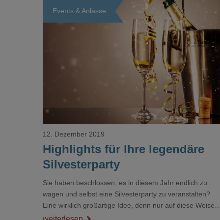
Events & Anlässe
Loading...
12. Dezember 2019
Highlights für Ihre legendäre
Silvesterparty
Sie haben beschlossen, es in diesem Jahr endlich zu
wagen und selbst eine Silvesterparty zu veranstalten?
Eine wirklich großartige Idee, denn nur auf diese Weise
können Sie die Feier genau so gestalten, wie Sie es sich
weiterlesen