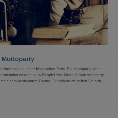
e Mottoparty
e Alternative zu einer klassischen Party. Die Mottoparty kann
eranstaltet werden, zum Beispiel eine Motto-Geburtstagsparty,
 mit einem bestimmten Thema. Grundsätzlich sollten Sie sich,
den möchten und welchen Stil Ihre Party haben soll.