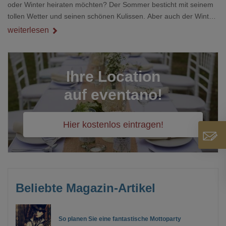
oder Winter heiraten möchten? Der Sommer besticht mit seinem
tollen Wetter und seinen schönen Kulissen. Aber auch der Winter
hat ebenso einiges zu bieten. Winterhochzeiten gehören definitiv
weiterlesen
nicht zu den 08/15-Hochzeiten. Sie haben einen gewissen Vorteil
bei der Terminauswahl und auch die Landschaft gibt einige
Anreize für Fotomotive. Wir haben für Sie die Vor- und Nachteile
Ihre Location
der jeweiligen Jahreszeiten nachfolgend zusammengefa
auf eventano!
Hier kostenlos eintragen!
Beliebte Magazin-Artikel
So planen Sie eine fantastische Mottoparty