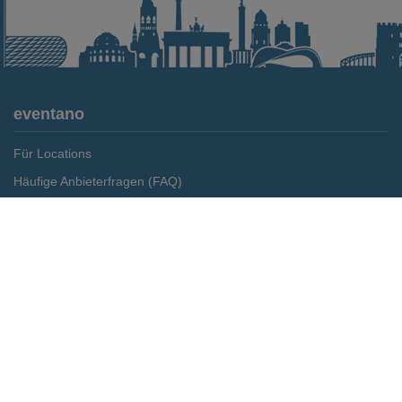
eventano
Für Locations
Häufige Anbieterfragen (FAQ)
Event-Wiki
Jobs
Pressemitteilungen
Media Daten
Service
Kontakt