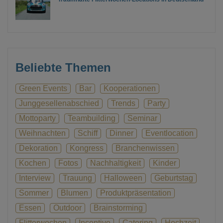
Beliebte Themen
Green Events
Bar
Kooperationen
Junggesellenabschied
Trends
Party
Mottoparty
Teambuilding
Seminar
Weihnachten
Schiff
Dinner
Eventlocation
Dekoration
Kongress
Branchenwissen
Kochen
Fotos
Nachhaltigkeit
Kinder
Interview
Trauung
Halloween
Geburtstag
Sommer
Blumen
Produktpräsentation
Essen
Outdoor
Brainstorming
Flitterwochen
Incentive
Catering
Hochzeit