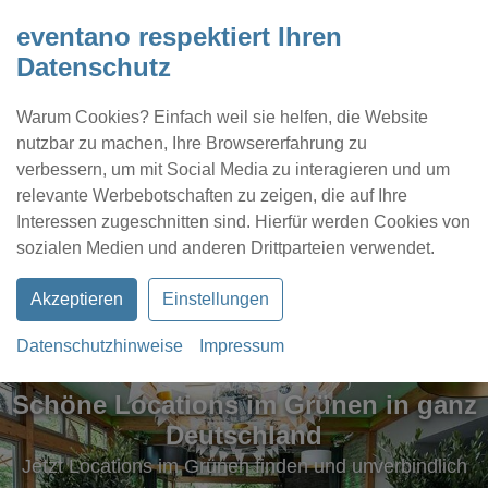
eventano respektiert Ihren
Datenschutz
Warum Cookies? Einfach weil sie helfen, die Website
nutzbar zu machen, Ihre Browsererfahrung zu
verbessern, um mit Social Media zu interagieren und um
relevante Werbebotschaften zu zeigen, die auf Ihre
Interessen zugeschnitten sind. Hierfür werden Cookies von
Kontakt
Location eintragen
Profil
sozialen Medien und anderen Drittparteien verwendet.
Akzeptieren
Einstellungen
Datenschutzhinweise
Impressum
Schöne Locations im Grünen in ganz
Deutschland
Jetzt Locations im Grünen finden und unverbindlich