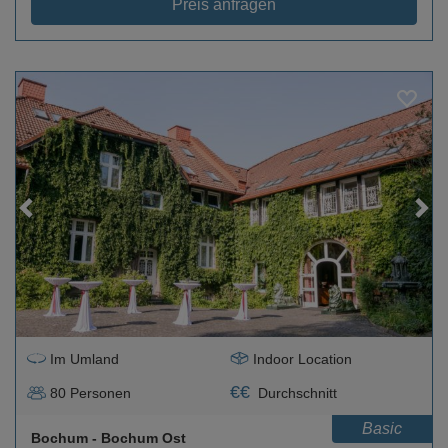
Preis anfragen
Loading...
Im Umland
Indoor Location
€
€
80
Personen
Durchschnitt
Basic
Bochum
- Bochum Ost