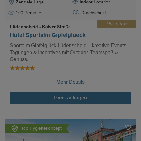
Zentrale Lage
Indoor Location
€
€
100
Personen
Durchschnitt
Premium
Lüdenscheid
- Kalver Straße
Hotel Sportalm Gipfelglueck
Sportalm Gipfelglück Lüdenscheid – kreative Events,
Tagungen & Incentives mit Outdoor, Teamspaß &
Genuss.
Mehr Details
Preis anfragen
Top Hygienekonzept