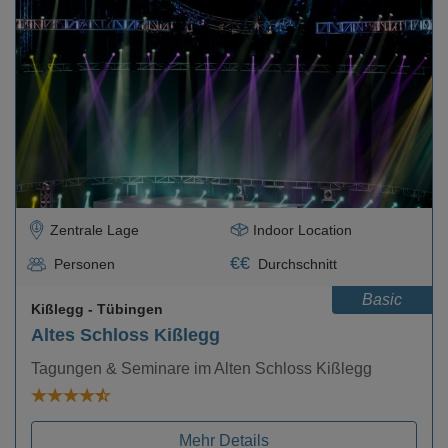
Loading...
Zentrale Lage
Indoor Location
€
€
Personen
Durchschnitt
Basic
Kißlegg
- Tübingen
Altes Schloss Kißlegg
Tagungen & Seminare im Alten Schloss Kißlegg
Mehr Details