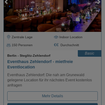
Loading...
Zentrale Lage
Indoor Location
€
€
150
Personen
Durchschnitt
Basic
Berlin
- Steglitz-Zehlendorf
Eventhaus Zehlendorf - mietfreie
Eventlocation
Eventhaus Zehlendorf: Die nah am Grunewald
gelegene Location für ihr nächstes Event kostenlos
anfragen
Mehr Details