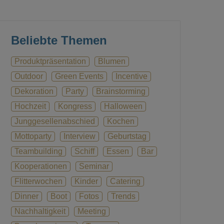
Beliebte Themen
Produktpräsentation
Blumen
Outdoor
Green Events
Incentive
Dekoration
Party
Brainstorming
Hochzeit
Kongress
Halloween
Junggesellenabschied
Kochen
Mottoparty
Interview
Geburtstag
Teambuilding
Schiff
Essen
Bar
Kooperationen
Seminar
Flitterwochen
Kinder
Catering
Dinner
Boot
Fotos
Trends
Nachhaltigkeit
Meeting