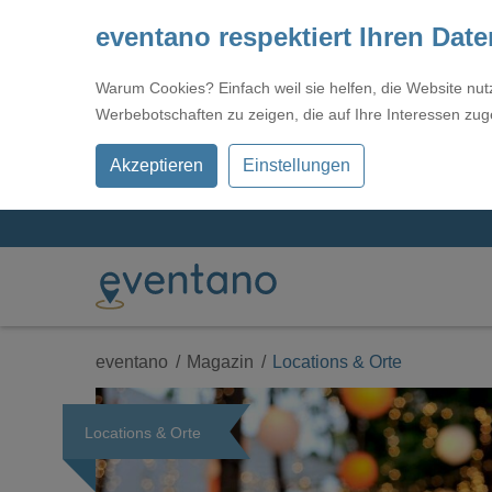
eventano respektiert Ihren Dat
Warum Cookies? Einfach weil sie helfen, die Website nu
Werbebotschaften zu zeigen, die auf Ihre Interessen zug
Akzeptieren
Einstellungen
eventano
Magazin
Locations & Orte
Locations & Orte