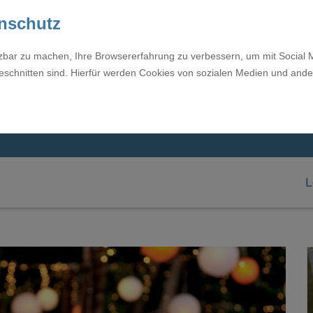
enschutz
tzbar zu machen, Ihre Browsererfahrung zu verbessern, um mit Social 
eschnitten sind. Hierfür werden Cookies von sozialen Medien und ande
L