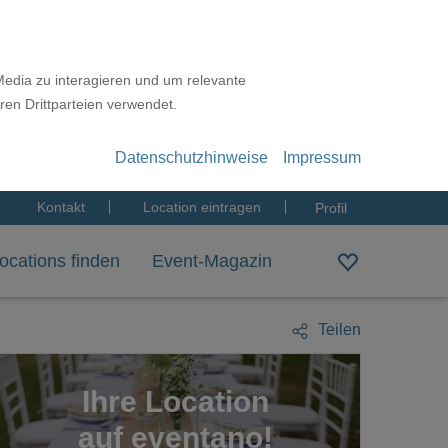
Media zu interagieren und um relevante
ren Drittparteien verwendet.
Datenschutzhinweise
Impressum
Kontakt
Location eintragen
Profil
ocations finden
Event-Magazin
Teilen
Ihre Location
auf eventano!