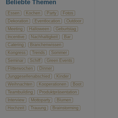
Beliebte Themen
Essen
Kochen
Party
Fotos
Dekoration
Eventlocation
Outdoor
Meeting
Halloween
Geburtstag
Incentive
Nachhaltigkeit
Bar
Catering
Branchenwissen
Kongress
Trends
Sommer
Seminar
Schiff
Green Events
Flitterwochen
Dinner
Junggesellenabschied
Kinder
Weihnachten
Kooperationen
Boot
Teambuilding
Produktpräsentation
Interview
Mottoparty
Blumen
Hochzeit
Trauung
Brainstorming