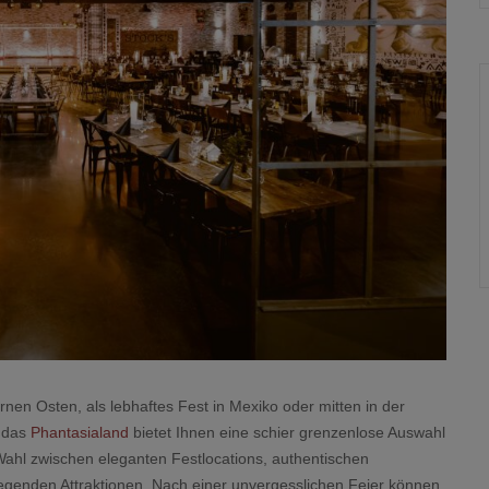
nen Osten, als lebhaftes Fest in Mexiko oder mitten in der
, das
Phantasialand
bietet Ihnen eine schier grenzenlose Auswahl
Wahl zwischen eleganten Festlocations, authentischen
egenden Attraktionen. Nach einer unvergesslichen Feier können