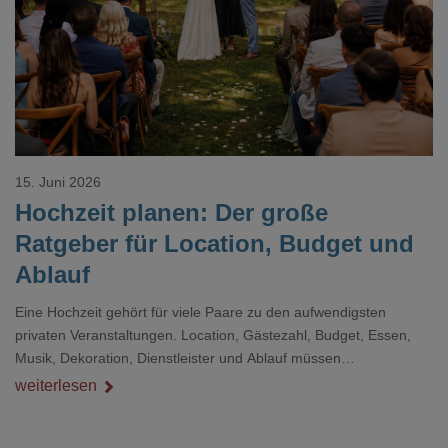
Loading...
15. Juni 2026
Hochzeit planen: Der große
Ratgeber für Location, Budget und
Ablauf
Eine Hochzeit gehört für viele Paare zu den aufwendigsten
privaten Veranstaltungen. Location, Gästezahl, Budget, Essen,
Musik, Dekoration, Dienstleister und Ablauf müssen
zusammenpassen, damit der Tag gut organisiert ist und trotzdem
weiterlesen
persönlich bleibt.