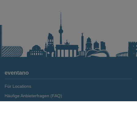
eventano
Für Locations
Häufige Anbieterfragen (FAQ)
Event-Wiki
Merken
Preis anfragen
Jobs
Pressemitteilungen
Media Daten