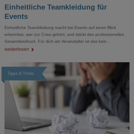
Einheitliche Teamkleidung für
Events
Einheitliche Teamkleidung macht bei Events auf einen Blick
erkennbar, wer zur Crew gehört, und stärkt den professionellen
Gesamteindruck. Für dich als Veranstalter ist das kein
Nebenthema: Bei Textilien mit Stickerei oder mehreren
weiterlesen
Veredelungspositionen sind oft vier bis acht Wochen Vorlauf
realistisch.g#
Tipps & Tricks
Loading...