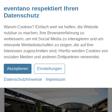
eventano respektiert Ihren
Datenschutz
Warum Cookies? Einfach weil sie helfen, die Website
nutzbar zu machen, Ihre Browsererfahrung zu
verbessern, um mit Social Media zu interagieren und um
relevante Werbebotschaften zu zeigen, die auf Ihre
Interessen zugeschnitten sind. Hierfür werden Cookies von
Kontakt
Location eintragen
Profil
sozialen Medien und anderen Drittparteien verwendet.
Akzeptieren
Einstellungen
Datenschutzhinweise
Impressum
eventano
Köln
Hochzeit
DIE HALLE Tor 2