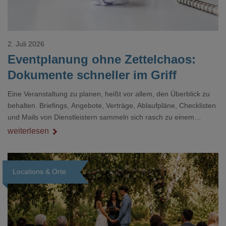
2. Juli 2026
Eventplanung ohne Zettelchaos:
Dokumente schneller im Griff
Eine Veranstaltung zu planen, heißt vor allem, den Überblick zu
behalten. Briefings, Angebote, Verträge, Ablaufpläne, Checklisten
und Mails von Dienstleistern sammeln sich rasch zu einem
unübersichtlichen Stapel. Wer schon einmal kurz vor einem Event
weiterlesen
verzweifelt nach einer bestimmten Angabe in einem langen
Dokument gesucht hat, kennt das mulmige Gefühl.
Locations & Orte