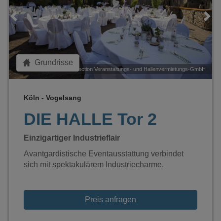
Grundrisse
H
©
Köln Connection Veranstaltungs- und Hallenvermietungs-GmbH
Köln - Vogelsang
DIE HALLE Tor 2
Einzigartiger Industrieflair
Avantgardistische Eventausstattung verbindet
sich mit spektakulärem Industriecharme.
Preis anfragen