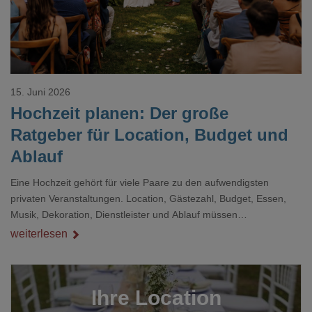
15. Juni 2026
Hochzeit planen: Der große
Ratgeber für Location, Budget und
Ablauf
Eine Hochzeit gehört für viele Paare zu den aufwendigsten
privaten Veranstaltungen. Location, Gästezahl, Budget, Essen,
Musik, Dekoration, Dienstleister und Ablauf müssen
zusammenpassen, damit der Tag gut organisiert ist und trotzdem
weiterlesen
persönlich bleibt.
Ihre Location