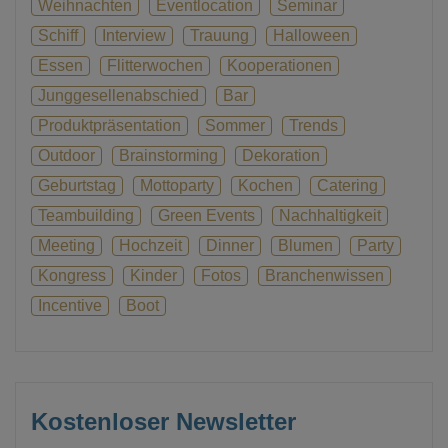
Weihnachten
Eventlocation
Seminar
Schiff
Interview
Trauung
Halloween
Essen
Flitterwochen
Kooperationen
Junggesellenabschied
Bar
Produktpräsentation
Sommer
Trends
Outdoor
Brainstorming
Dekoration
Geburtstag
Mottoparty
Kochen
Catering
Teambuilding
Green Events
Nachhaltigkeit
Meeting
Hochzeit
Dinner
Blumen
Party
Kongress
Kinder
Fotos
Branchenwissen
Incentive
Boot
Kostenloser Newsletter