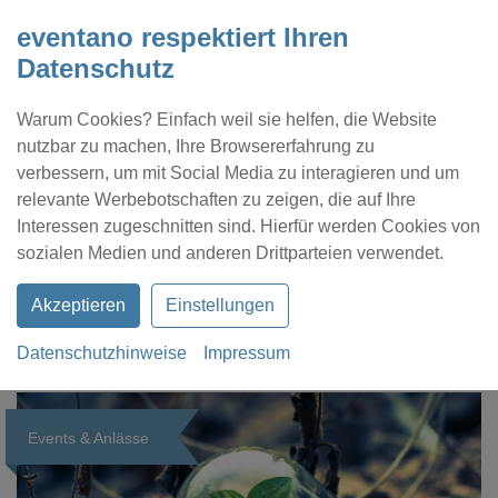
eventano respektiert Ihren
Datenschutz
Warum Cookies? Einfach weil sie helfen, die Website
nutzbar zu machen, Ihre Browsererfahrung zu
verbessern, um mit Social Media zu interagieren und um
relevante Werbebotschaften zu zeigen, die auf Ihre
Interessen zugeschnitten sind. Hierfür werden Cookies von
Kontakt
Location eintragen
Profil
sozialen Medien und anderen Drittparteien verwendet.
Akzeptieren
Einstellungen
Datenschutzhinweise
Impressum
eventano
Magazin
Events & Anlässe
Events & Anlässe