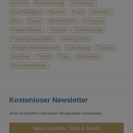
Kochen
Brainstorming
Dekoration
Nachhaltigkeit
Blumen
Fotos
Interview
Boot
Essen
Weihnachten
Kongress
Kooperationen
Outdoor
Teambuilding
Produktpräsentation
Green Events
Junggesellenabschied
Geburtstag
Trauung
Incentive
Trends
Party
Halloween
Branchenwissen
Kostenloser Newsletter
Jetzt anmelden und keine Neuigkeiten verpassen: