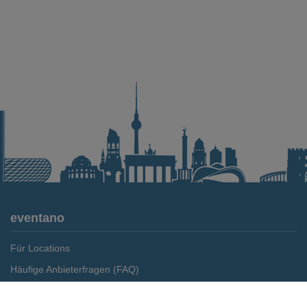
eventano
Für Locations
Häufige Anbieterfragen (FAQ)
Event-Wiki