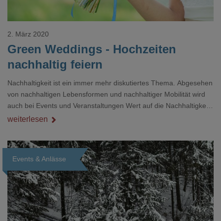
2. März 2020
Green Weddings - Hochzeiten
nachhaltig feiern
Nachhaltigkeit ist ein immer mehr diskutiertes Thema. Abgesehen
von nachhaltigen Lebensformen und nachhaltiger Mobilität wird
auch bei Events und Veranstaltungen Wert auf die Nachhaltigkeit
gelegt. So kann man auch Hochzeiten nachhaltiger und
weiterlesen
umweltfreundlicher organisieren.
Events & Anlässe
Loading...