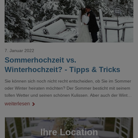
7. Januar 2022
Sommerhochzeit vs.
Winterhochzeit? - Tipps & Tricks
Sie können sich noch nicht recht entscheiden, ob Sie im Sommer
oder Winter heiraten möchten? Der Sommer besticht mit seinem
tollen Wetter und seinen schönen Kulissen. Aber auch der Winter
hat ebenso einiges zu bieten. Winterhochzeiten gehören definitiv
weiterlesen
nicht zu den 08/15-Hochzeiten. Sie haben einen gewissen Vorteil
bei der Terminauswahl und auch die Landschaft gibt einige
Anreize für Fotomotive. Wir haben für Sie die Vor- und Nachteile
Ihre Location
der jeweiligen Jahreszeiten nachfolgend zusammengefa