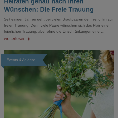
Heiraten genau nach Ihren
Wünschen: Die Freie Trauung
Seit einigen Jahren geht bei vielen Brautpaaren der Trend hin zur
freien Trauung. Denn viele Paare wünschen sich das Flair einer
feierlichen Trauung, aber ohne die Einschränkungen einer
Hochzeit in der Kirche oder der bloßen Formalität. Damit Sie sich
weiterlesen
ein genaues Bild dieser Form der Eheschließung machen
können, haben wir hier nachfolgend viele hilfreiche Informationen
für Sie zusammengestellt.
Events & Anlässe
Loading...