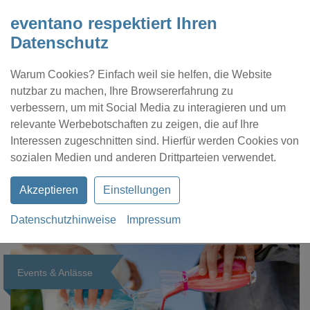
eventano respektiert Ihren
Datenschutz
Warum Cookies? Einfach weil sie helfen, die Website
nutzbar zu machen, Ihre Browsererfahrung zu
verbessern, um mit Social Media zu interagieren und um
relevante Werbebotschaften zu zeigen, die auf Ihre
Interessen zugeschnitten sind. Hierfür werden Cookies von
Kontakt
Location eintragen
Profil
sozialen Medien und anderen Drittparteien verwendet.
Akzeptieren
Einstellungen
Datenschutzhinweise
Impressum
eventano
Magazin
Events & Anlässe
Events & Anlässe