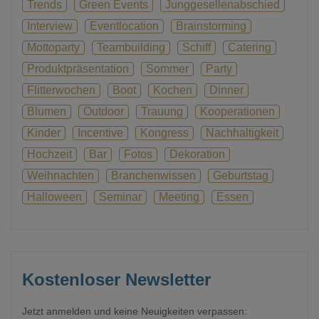
Trends
Green Events
Junggesellenabschied
Interview
Eventlocation
Brainstorming
Mottoparty
Teambuilding
Schiff
Catering
Produktpräsentation
Sommer
Party
Flitterwochen
Boot
Kochen
Dinner
Blumen
Outdoor
Trauung
Kooperationen
Kinder
Incentive
Kongress
Nachhaltigkeit
Hochzeit
Bar
Fotos
Dekoration
Weihnachten
Branchenwissen
Geburtstag
Halloween
Seminar
Meeting
Essen
Kostenloser Newsletter
Jetzt anmelden und keine Neuigkeiten verpassen: