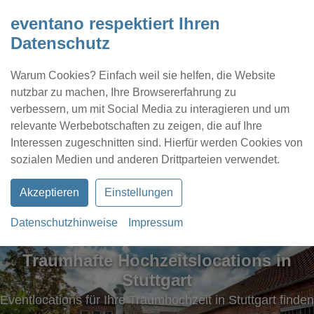
eventano respektiert Ihren
Datenschutz
Warum Cookies? Einfach weil sie helfen, die Website
nutzbar zu machen, Ihre Browsererfahrung zu
verbessern, um mit Social Media zu interagieren und um
relevante Werbebotschaften zu zeigen, die auf Ihre
Interessen zugeschnitten sind. Hierfür werden Cookies von
Kontakt
Location eintragen
Profil
sozialen Medien und anderen Drittparteien verwendet.
Akzeptieren
Einstellungen
Datenschutzhinweise
Impressum
Traumhafte Hochzeitslocations in
Stuttgart
Eventlocations für Ihre Traumhochzeit in Stuttgart finden