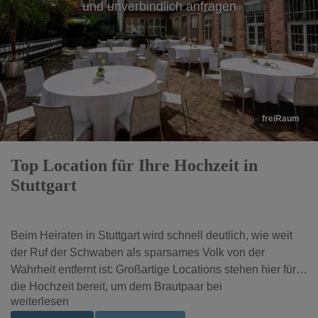
und unverbindlich anfragen
Palm Beach Stuttgart
Top Location für Ihre Hochzeit in
Stuttgart
Beim Heiraten in Stuttgart wird schnell deutlich, wie weit
der Ruf der Schwaben als sparsames Volk von der
Wahrheit entfernt ist: Großartige Locations stehen hier für
die Hochzeit bereit, um dem Brautpaar bei
weiterlesen
unvergesslichen Festen ein tolles Ambiente zu bieten.