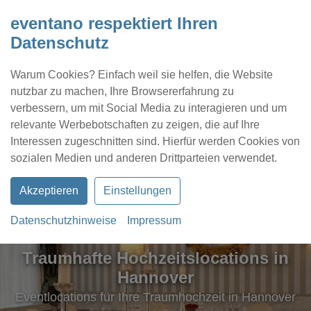
eventano respektiert Ihren
Datenschutz
Warum Cookies? Einfach weil sie helfen, die Website
nutzbar zu machen, Ihre Browsererfahrung zu
verbessern, um mit Social Media zu interagieren und um
relevante Werbebotschaften zu zeigen, die auf Ihre
Interessen zugeschnitten sind. Hierfür werden Cookies von
Kontakt
Location eintragen
Profil
sozialen Medien und anderen Drittparteien verwendet.
Akzeptieren
Einstellungen
Datenschutzhinweise
Impressum
Traumhafte Hochzeitslocations in
Hannover
Eventlocations für Ihre Traumhochzeit in Hannover