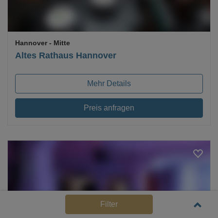
Hannover
- Mitte
Altes Rathaus Hannover
Mehr Details
Preis anfragen
Loading...
Filter