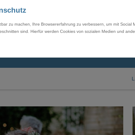
enschutz
tzbar zu machen, Ihre Browsererfahrung zu verbessern, um mit Social 
eschnitten sind. Hierfür werden Cookies von sozialen Medien und ande
L