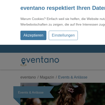
eventano respektiert Ihren Dat
Warum Cookies? Einfach weil sie helfen, die Website nu
Werbebotschaften zu zeigen, die auf Ihre Interessen zug
Akzeptieren
Einstellungen
eventano
Magazin
Events & Anlässe
Events & Anlässe