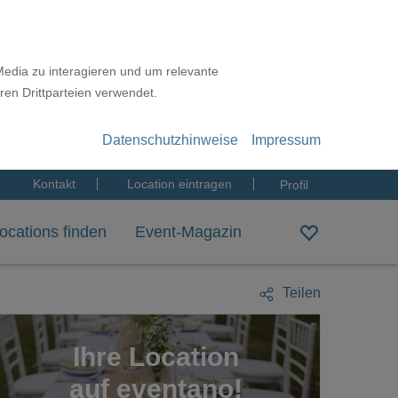
Media zu interagieren und um relevante
ren Drittparteien verwendet.
Datenschutzhinweise
Impressum
Kontakt
Location eintragen
Profil
ocations finden
Event-Magazin
Teilen
Ihre Location
auf eventano!