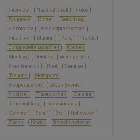
Interview
Nachhaltigkeit
Fotos
Kongress
Dinner
Geburtstag
Dekoration
Produktpräsentation
Incentive
Blumen
Party
Trends
Junggesellenabschied
Kochen
Meeting
Outdoor
Weihnachten
Eventlocation
Boot
Seminar
Trauung
Mottoparty
Kooperationen
Green Events
Hochzeit
Flitterwochen
Catering
Teambuilding
Brainstorming
Sommer
Schiff
Bar
Halloween
Essen
Kinder
Branchenwissen