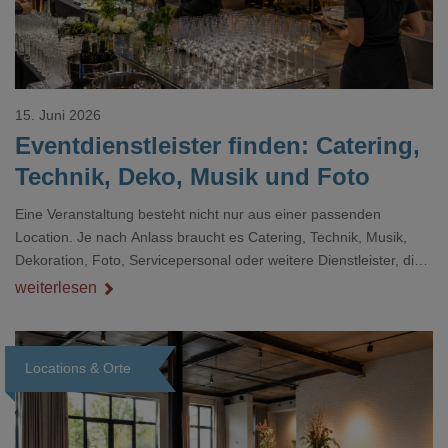
15. Juni 2026
Eventdienstleister finden: Catering,
Technik, Deko, Musik und Foto
Eine Veranstaltung besteht nicht nur aus einer passenden
Location. Je nach Anlass braucht es Catering, Technik, Musik,
Dekoration, Foto, Servicepersonal oder weitere Dienstleister, die
gemeinsam dafür sorgen, dass ein Event professionell wirkt und
weiterlesen
reibungslos abläuft.
Locations & Orte