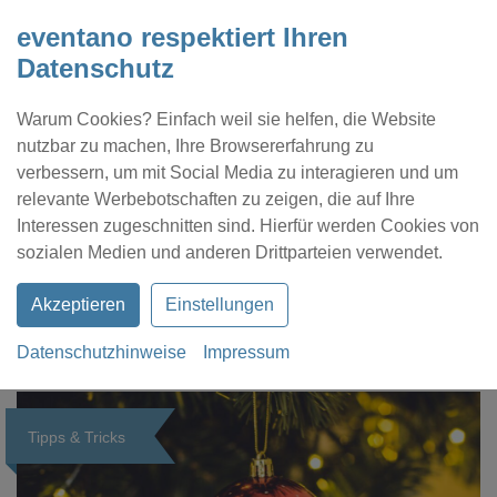
eventano respektiert Ihren
Datenschutz
Warum Cookies? Einfach weil sie helfen, die Website
nutzbar zu machen, Ihre Browsererfahrung zu
verbessern, um mit Social Media zu interagieren und um
relevante Werbebotschaften zu zeigen, die auf Ihre
Interessen zugeschnitten sind. Hierfür werden Cookies von
Kontakt
Location eintragen
Profil
sozialen Medien und anderen Drittparteien verwendet.
Akzeptieren
Einstellungen
Datenschutzhinweise
Impressum
eventano
Magazin
Tipps & Tricks
Tipps & Tricks