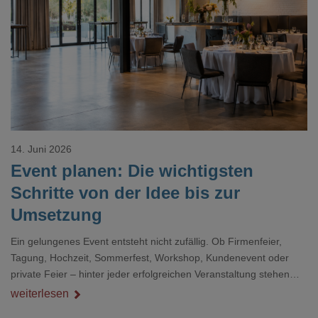
Loading...
14. Juni 2026
Event planen: Die wichtigsten
Schritte von der Idee bis zur
Umsetzung
Ein gelungenes Event entsteht nicht zufällig. Ob Firmenfeier,
Tagung, Hochzeit, Sommerfest, Workshop, Kundenevent oder
private Feier – hinter jeder erfolgreichen Veranstaltung stehen
klare Ziele, gute Vorbereitung und viele kleine Entscheidungen,
weiterlesen
die zusammenpassen müssen.