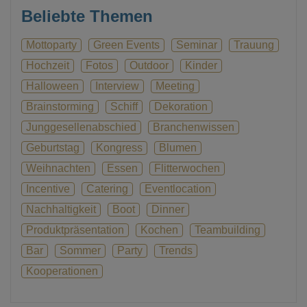
Beliebte Themen
Mottoparty
Green Events
Seminar
Trauung
Hochzeit
Fotos
Outdoor
Kinder
Halloween
Interview
Meeting
Brainstorming
Schiff
Dekoration
Junggesellenabschied
Branchenwissen
Geburtstag
Kongress
Blumen
Weihnachten
Essen
Flitterwochen
Incentive
Catering
Eventlocation
Nachhaltigkeit
Boot
Dinner
Produktpräsentation
Kochen
Teambuilding
Bar
Sommer
Party
Trends
Kooperationen