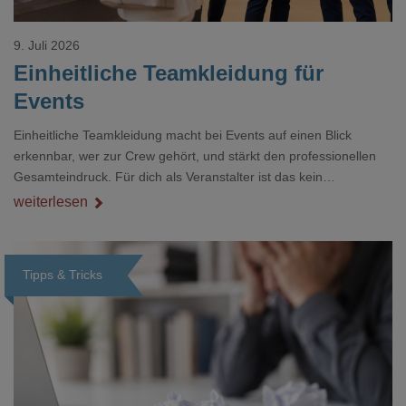
9. Juli 2026
Einheitliche Teamkleidung für
Events
Einheitliche Teamkleidung macht bei Events auf einen Blick
erkennbar, wer zur Crew gehört, und stärkt den professionellen
Gesamteindruck. Für dich als Veranstalter ist das kein
Nebenthema: Bei Textilien mit Stickerei oder mehreren
weiterlesen
Veredelungspositionen sind oft vier bis acht Wochen Vorlauf
realistisch.g#
Tipps & Tricks
Loading...