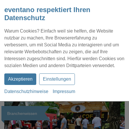
eventano respektiert Ihren
Datenschutz
Warum Cookies? Einfach weil sie helfen, die Website
nutzbar zu machen, Ihre Browsererfahrung zu
verbessern, um mit Social Media zu interagieren und um
relevante Werbebotschaften zu zeigen, die auf Ihre
Interessen zugeschnitten sind. Hierfür werden Cookies von
Kontakt
Location eintragen
Profil
sozialen Medien und anderen Drittparteien verwendet.
Akzeptieren
Einstellungen
Datenschutzhinweise
Impressum
eventano
Magazin
Branchenwissen
Branchenwissen