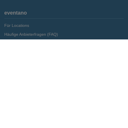
eventano
Für Locations
Häufige Anbieterfragen (FAQ)
Event-Wiki
Jobs
Pressemitteilungen
Media Daten
Service
Kontakt
Datenschutz
Impressum