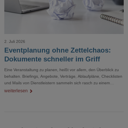
2. Juli 2026
Eventplanung ohne Zettelchaos:
Dokumente schneller im Griff
Eine Veranstaltung zu planen, heißt vor allem, den Überblick zu
behalten. Briefings, Angebote, Verträge, Ablaufpläne, Checklisten
und Mails von Dienstleistern sammeln sich rasch zu einem
unübersichtlichen Stapel. Wer schon einmal kurz vor einem Event
weiterlesen
verzweifelt nach einer bestimmten Angabe in einem langen
Dokument gesucht hat, kennt das mulmige Gefühl.