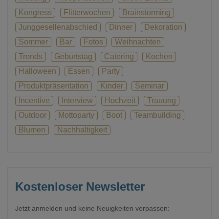
Kongress
Flitterwochen
Brainstorming
Junggesellenabschied
Dinner
Dekoration
Sommer
Bar
Fotos
Weihnachten
Trends
Geburtstag
Catering
Kochen
Halloween
Essen
Party
Produktpräsentation
Kinder
Seminar
Incentive
Interview
Hochzeit
Trauung
Outdoor
Mottoparty
Boot
Teambuilding
Blumen
Nachhaltigkeit
Kostenloser Newsletter
Jetzt anmelden und keine Neuigkeiten verpassen: