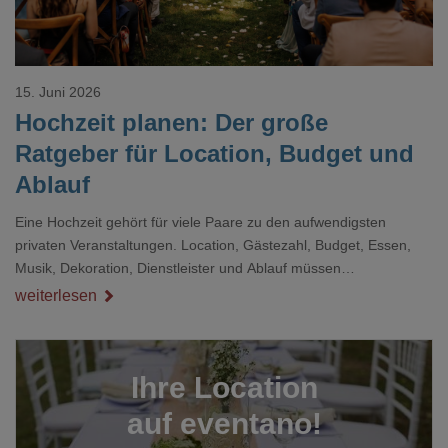
15. Juni 2026
Hochzeit planen: Der große
Ratgeber für Location, Budget und
Ablauf
Eine Hochzeit gehört für viele Paare zu den aufwendigsten
privaten Veranstaltungen. Location, Gästezahl, Budget, Essen,
Musik, Dekoration, Dienstleister und Ablauf müssen
zusammenpassen, damit der Tag gut organisiert ist und trotzdem
weiterlesen
persönlich bleibt.
Ihre Location
auf eventano!