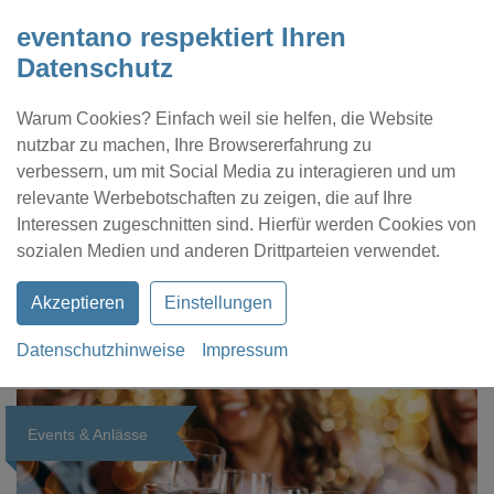
eventano respektiert Ihren
Datenschutz
Warum Cookies? Einfach weil sie helfen, die Website
nutzbar zu machen, Ihre Browsererfahrung zu
verbessern, um mit Social Media zu interagieren und um
relevante Werbebotschaften zu zeigen, die auf Ihre
Interessen zugeschnitten sind. Hierfür werden Cookies von
Kontakt
Location eintragen
Profil
sozialen Medien und anderen Drittparteien verwendet.
Akzeptieren
Einstellungen
Datenschutzhinweise
Impressum
eventano
Magazin
Events & Anlässe
Events & Anlässe