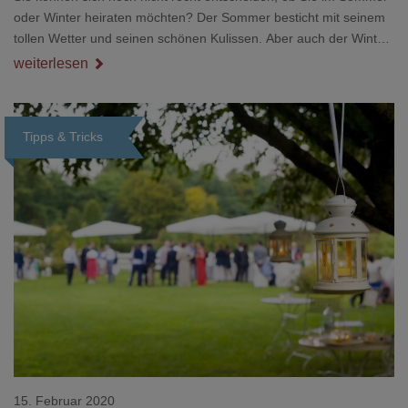
oder Winter heiraten möchten? Der Sommer besticht mit seinem
tollen Wetter und seinen schönen Kulissen. Aber auch der Winter
hat ebenso einiges zu bieten. Winterhochzeiten gehören definitiv
weiterlesen
nicht zu den 08/15-Hochzeiten. Sie haben einen gewissen Vorteil
bei der Terminauswahl und auch die Landschaft gibt einige
Anreize für Fotomotive. Wir haben für Sie die Vor- und Nachteile
Tipps & Tricks
der jeweiligen Jahreszeiten nachfolgend zusammengefa
Loading...
15. Februar 2020