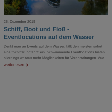
25. Dezember 2019
Schiff, Boot und Floß -
Eventlocations auf dem Wasser
Denkt man an Events auf dem Wasser, fällt den meisten sofort
eine “Schiffsrundfahrt” ein. Schwimmende Eventlocations bieten
allerdings weitaus mehr Möglichkeiten für Veranstaltungen. Auch
haben sich viele Vermieter von Schiffen und Booten auf die
weiterlesen
Bedürfnisse ihrer Kunden eingestellt und die Ausstattung
angepasst. So können Sie sich z.B. Beamer, Leinwand, Flipchart,
Licht- und Musiktechnik problemlos direkt dazu buchen. Floating
Offices, Seminar- und Eventschiffe erleben aktuell einen
regelrechte