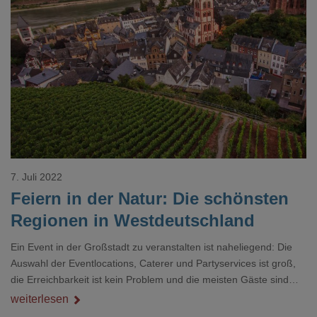
Loading...
7. Juli 2022
Feiern in der Natur: Die schönsten
Regionen in Westdeutschland
Ein Event in der Großstadt zu veranstalten ist naheliegend: Die
Auswahl der Eventlocations, Caterer und Partyservices ist groß,
die Erreichbarkeit ist kein Problem und die meisten Gäste sind
auch schon vor Ort. Allerdings ist auch die Umgebung gewohnt
weiterlesen
und manchmal etwas langweilig und wahnsinnig viele neue