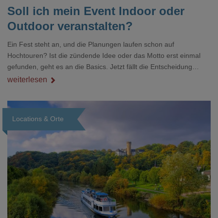
Soll ich mein Event Indoor oder
Outdoor veranstalten?
Ein Fest steht an, und die Planungen laufen schon auf
Hochtouren? Ist die zündende Idee oder das Motto erst einmal
gefunden, geht es an die Basics. Jetzt fällt die Entscheidung
zwischen Indoor oder Outdoor-Location. Sind Gäste, Catering
weiterlesen
und Band besser im Freien platziert oder in einer geschlossenen
Räumlichkeit mit Ambiente? Eine hochkarätige Gala anlässlich
eines Geburtstages oder eines Firmenjubiläums bekommt im
Locations & Orte
exklusiven Interieur einer Event-Location eine besondere Note.
Loading...