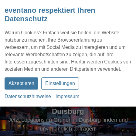
eventano respektiert Ihren
Datenschutz
Warum Cookies? Einfach weil sie helfen, die Website
nutzbar zu machen, Ihre Browsererfahrung zu
verbessern, um mit Social Media zu interagieren und um
relevante Werbebotschaften zu zeigen, die auf Ihre
Interessen zugeschnitten sind. Hierfür werden Cookies von
Kontakt
Location eintragen
Profil
sozialen Medien und anderen Drittparteien verwendet.
Akzeptieren
Einstellungen
Datenschutzhinweise
Impressum
Schöne Locations im Grünen in
Duisburg
Jetzt Locations im Grünen in Duisburg finden und
unverbindlich anfragen!