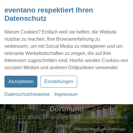
eventano respektiert Ihren
Datenschutz
Warum Cookies? Einfach weil sie helfen, die Website
nutzbar zu machen, Ihre Browsererfahrung zu
verbessern, um mit Social Media zu interagieren und um
relevante Werbebotschaften zu zeigen, die auf Ihre
Interessen zugeschnitten sind. Hierfür werden Cookies von
Kontakt
Location eintragen
Profil
sozialen Medien und anderen Drittparteien verwendet.
Akzeptieren
Einstellungen
Datenschutzhinweise
Impressum
Schöne Locations im Grünen in
Dortmund
Jetzt Locations im Grünen finden und unverbindlich
anfragen!
Rittergut Haus Laer, Rittersaal