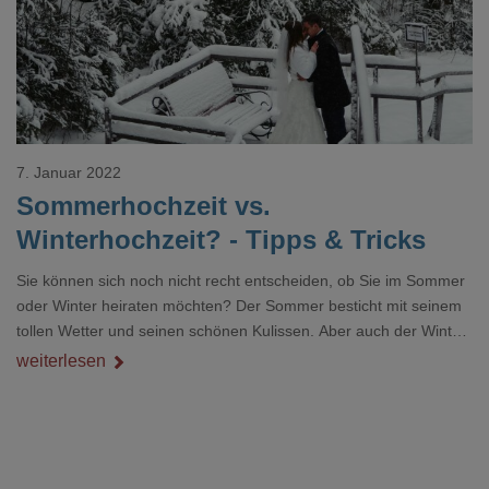
7. Januar 2022
Sommerhochzeit vs.
Winterhochzeit? - Tipps & Tricks
Sie können sich noch nicht recht entscheiden, ob Sie im Sommer
oder Winter heiraten möchten? Der Sommer besticht mit seinem
tollen Wetter und seinen schönen Kulissen. Aber auch der Winter
hat ebenso einiges zu bieten. Winterhochzeiten gehören definitiv
weiterlesen
nicht zu den 08/15-Hochzeiten. Sie haben einen gewissen Vorteil
bei der Terminauswahl und auch die Landschaft gibt einige
Anreize für Fotomotive. Wir haben für Sie die Vor- und Nachteile
der jeweiligen Jahreszeiten nachfolgend zusammengefa