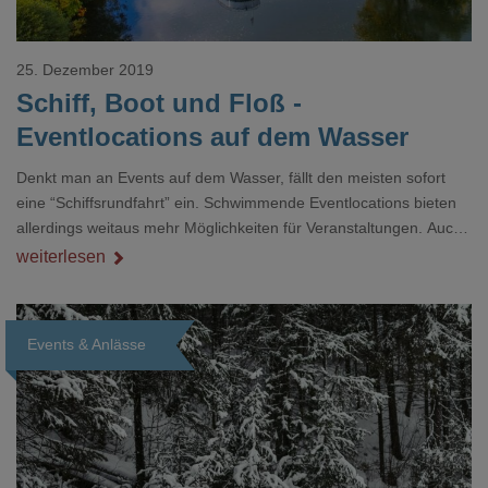
25. Dezember 2019
Schiff, Boot und Floß -
Eventlocations auf dem Wasser
Denkt man an Events auf dem Wasser, fällt den meisten sofort
eine “Schiffsrundfahrt” ein. Schwimmende Eventlocations bieten
allerdings weitaus mehr Möglichkeiten für Veranstaltungen. Auch
haben sich viele Vermieter von Schiffen und Booten auf die
weiterlesen
Bedürfnisse ihrer Kunden eingestellt und die Ausstattung
angepasst. So können Sie sich z.B. Beamer, Leinwand, Flipchart,
Licht- und Musiktechnik problemlos direkt dazu buchen. Floating
Events & Anlässe
Offices, Seminar- und Eventschiffe erleben aktuell einen
regelrechte
Loading...