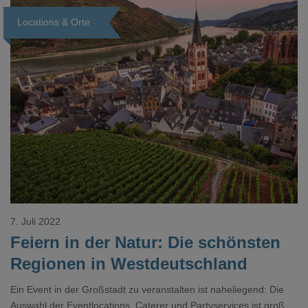
Locations & Orte
Loading...
7. Juli 2022
Feiern in der Natur: Die schönsten
Regionen in Westdeutschland
Ein Event in der Großstadt zu veranstalten ist naheliegend: Die
Auswahl der Eventlocations, Caterer und Partyservices ist groß,