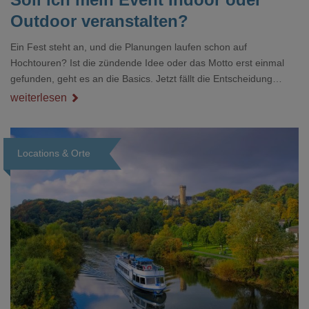
Outdoor veranstalten?
Ein Fest steht an, und die Planungen laufen schon auf
Hochtouren? Ist die zündende Idee oder das Motto erst einmal
gefunden, geht es an die Basics. Jetzt fällt die Entscheidung
zwischen Indoor oder Outdoor-Location. Sind Gäste, Catering
weiterlesen
und Band besser im Freien platziert oder in einer geschlossenen
Räumlichkeit mit Ambiente? Eine hochkarätige Gala anlässlich
eines Geburtstages oder eines Firmenjubiläums bekommt im
Locations & Orte
exklusiven Interieur einer Event-Location eine besondere Note.
Loading...