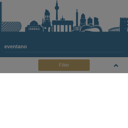
eventano
Für Locations
Filter
Häufige Anbieterfragen (FAQ)
Event-Wiki
Jobs
Pressemitteilungen
Media Daten
Service