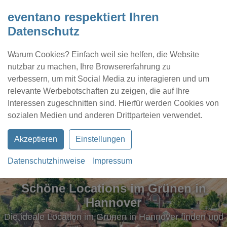
eventano respektiert Ihren
Datenschutz
Warum Cookies? Einfach weil sie helfen, die Website
nutzbar zu machen, Ihre Browsererfahrung zu
verbessern, um mit Social Media zu interagieren und um
relevante Werbebotschaften zu zeigen, die auf Ihre
Interessen zugeschnitten sind. Hierfür werden Cookies von
Kontakt
Location eintragen
Profil
sozialen Medien und anderen Drittparteien verwendet.
Akzeptieren
Einstellungen
Datenschutzhinweise
Impressum
Schöne Locations im Grünen in
Hannover
Die ideale Location im Grünen in Hannover finden und