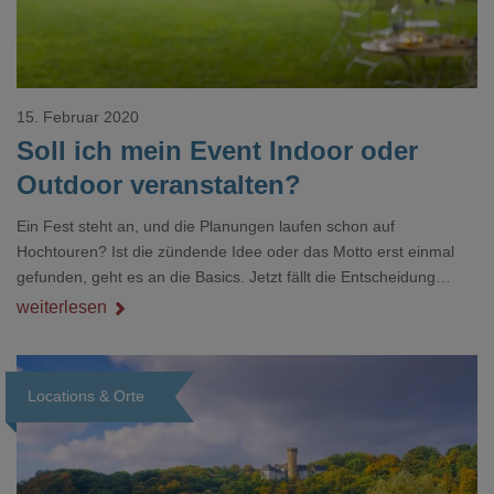
15. Februar 2020
Soll ich mein Event Indoor oder
Outdoor veranstalten?
Ein Fest steht an, und die Planungen laufen schon auf
Hochtouren? Ist die zündende Idee oder das Motto erst einmal
gefunden, geht es an die Basics. Jetzt fällt die Entscheidung
zwischen Indoor oder Outdoor-Location. Sind Gäste, Catering
weiterlesen
und Band besser im Freien platziert oder in einer geschlossenen
Räumlichkeit mit Ambiente? Eine hochkarätige Gala anlässlich
eines Geburtstages oder eines Firmenjubiläums bekommt im
Locations & Orte
exklusiven Interieur einer Event-Location eine besondere Note.