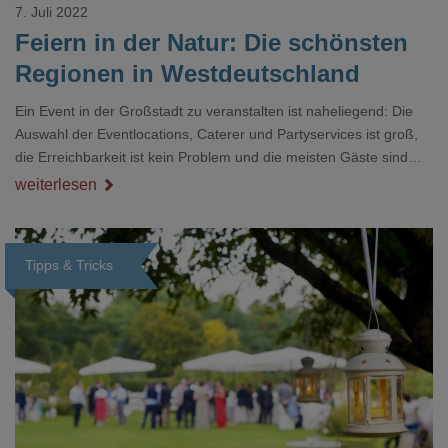
7. Juli 2022
Feiern in der Natur: Die schönsten
Regionen in Westdeutschland
Ein Event in der Großstadt zu veranstalten ist naheliegend: Die
Auswahl der Eventlocations, Caterer und Partyservices ist groß,
die Erreichbarkeit ist kein Problem und die meisten Gäste sind
auch schon vor Ort. Allerdings ist auch die Umgebung gewohnt
weiterlesen
und manchmal etwas langweilig und wahnsinnig viele neue
Eindrücke und Erlebnisse bekommt man auch nicht. Anlass
genug um einmal komplett umzudenken, es lohnt sich!
Tipps & Tricks
Loading...