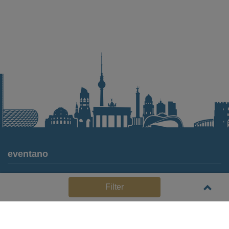
eventano
Für Locations
Filter
Häufige Anbieterfragen (FAQ)
Event-Wiki
Jobs