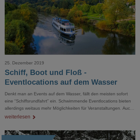
Loading...
25. Dezember 2019
Schiff, Boot und Floß -
Eventlocations auf dem Wasser
Denkt man an Events auf dem Wasser, fällt den meisten sofort
eine “Schiffsrundfahrt” ein. Schwimmende Eventlocations bieten
allerdings weitaus mehr Möglichkeiten für Veranstaltungen. Auch
haben sich viele Vermieter von Schiffen und Booten auf die
weiterlesen
Bedürfnisse ihrer Kunden eingestellt und die Ausstattung
angepasst. So können Sie sich z.B. Beamer, Leinwand, Flipchart,
Licht- und Musiktechnik problemlos direkt dazu buchen. Floating