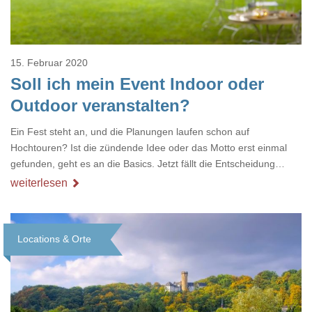
15. Februar 2020
Soll ich mein Event Indoor oder
Outdoor veranstalten?
Ein Fest steht an, und die Planungen laufen schon auf
Hochtouren? Ist die zündende Idee oder das Motto erst einmal
gefunden, geht es an die Basics. Jetzt fällt die Entscheidung
zwischen Indoor oder Outdoor-Location. Sind Gäste, Catering
weiterlesen
und Band besser im Freien platziert oder in einer geschlossenen
Räumlichkeit mit Ambiente? Eine hochkarätige Gala anlässlich
eines Geburtstages oder eines Firmenjubiläums bekommt im
Locations & Orte
exklusiven Interieur einer Event-Location eine besondere Note.