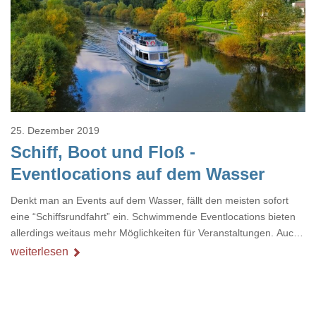
Loading...
25. Dezember 2019
Schiff, Boot und Floß -
Eventlocations auf dem Wasser
Denkt man an Events auf dem Wasser, fällt den meisten sofort
eine “Schiffsrundfahrt” ein. Schwimmende Eventlocations bieten
allerdings weitaus mehr Möglichkeiten für Veranstaltungen. Auch
haben sich viele Vermieter von Schiffen und Booten auf die
weiterlesen
Bedürfnisse ihrer Kunden eingestellt und die Ausstattung
angepasst. So können Sie sich z.B. Beamer, Leinwand, Flipchart,
Licht- und Musiktechnik problemlos direkt dazu buchen. Floating
Offices, Seminar- und Eventschiffe erleben aktuell einen