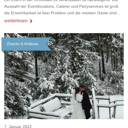
Auswahl der Eventlocations, Caterer und Partyservices ist groß,
die Erreichbarkeit ist kein Problem und die meisten Gäste sind
auch schon vor Ort. Allerdings ist auch die Umgebung gewohnt
weiterlesen
und manchmal etwas langweilig und wahnsinnig viele neue
Eindrücke und Erlebnisse bekommt man auch nicht. Anlass
genug um einmal komplett umzudenken, es lohnt sich!
Events & Anlässe
Loading...
7. Januar 2022