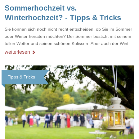
Sommerhochzeit vs.
Winterhochzeit? - Tipps & Tricks
Sie können sich noch nicht recht entscheiden, ob Sie im Sommer
oder Winter heiraten möchten? Der Sommer besticht mit seinem
tollen Wetter und seinen schönen Kulissen. Aber auch der Winter
hat ebenso einiges zu bieten. Winterhochzeiten gehören definitiv
weiterlesen
nicht zu den 08/15-Hochzeiten. Sie haben einen gewissen Vorteil
bei der Terminauswahl und auch die Landschaft gibt einige
Anreize für Fotomotive. Wir haben für Sie die Vor- und Nachteile
Tipps & Tricks
der jeweiligen Jahreszeiten nachfolgend zusammengefa
Loading...