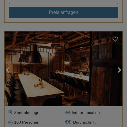
Preis anfragen
Loading...
Zentrale Lage
Indoor Location
€
€
100
Personen
Durchschnitt