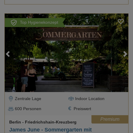
Top Hygienekonzept
Loading...
Zentrale Lage
Indoor Location
€
600
Personen
Preiswert
Premium
Berlin
- Friedrichshain-Kreuzberg
James June - Sommergarten mit