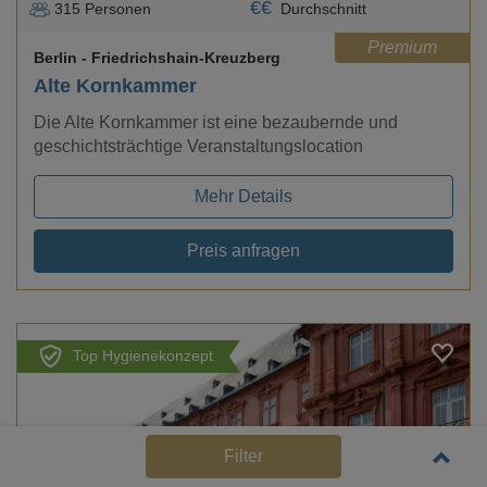
€
€
315
Personen
Durchschnitt
Premium
Berlin
- Friedrichshain-Kreuzberg
Alte Kornkammer
Die Alte Kornkammer ist eine bezaubernde und
geschichtsträchtige Veranstaltungslocation
Mehr Details
Preis anfragen
Top Hygienekonzept
Filter
Loading...