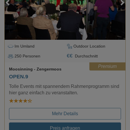
Loading...
Im Umland
Outdoor Location
€
€
250
Personen
Durchschnitt
Premium
Moosinning
- Zengermoos
OPEN.9
Tolle Events mit spannendem Rahmenprogramm sind
hier ganz einfach zu veranstalten.
Mehr Details
Preis anfragen