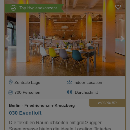
Top Hygienekonzept
Loading...
Zentrale Lage
Indoor Location
€
€
700
Personen
Durchschnitt
Premium
Berlin
- Friedrichshain-Kreuzberg
030 Eventloft
Die flexiblen Räumlichkeiten mit großzügiger
Spreeterrasse bieten die ideale Location für jedes