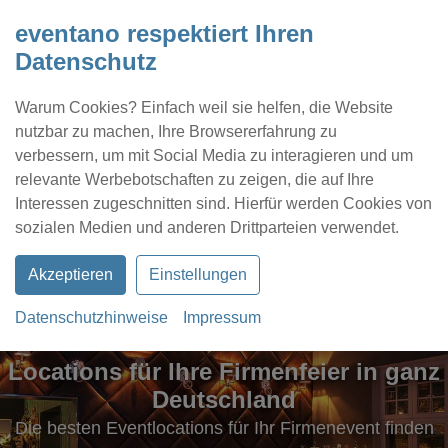
eventano respektiert Ihren
Datenschutz
Warum Cookies? Einfach weil sie helfen, die Website
nutzbar zu machen, Ihre Browsererfahrung zu
verbessern, um mit Social Media zu interagieren und um
relevante Werbebotschaften zu zeigen, die auf Ihre
Interessen zugeschnitten sind. Hierfür werden Cookies von
Kontakt
Location eintragen
Profil
sozialen Medien und anderen Drittparteien verwendet.
Akzeptieren
Einstellungen
Datenschutzhinweise
Impressum
Locations für Ihre Firmenfeier in ganz
Deutschland
Die besten Eventlocations für Ihr Firmenevent finden