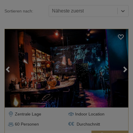
Näheste zuerst
Sortieren nach:
Loading...
Zentrale Lage
Indoor Location
€
€
60
Personen
Durchschnitt