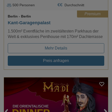
€
€
500
Personen
Durchschnitt
Premium
Berlin
- Berlin
Kant-Garagenpalast
1.500m² Eventfläche im zweitältesten Parkhaus der
Welt & exklusives Penthouse mit 170m² Dachterrasse
Mehr Details
Preis anfragen
Loading...