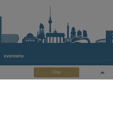
eventano
Für Locations
Filter
Häufige Anbieterfragen (FAQ)
Event-Wiki
Jobs
Pressemitteilungen
Media Daten