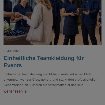
Loading...
9. Juli 2026
Einheitliche Teamkleidung für
Events
Einheitliche Teamkleidung macht bei Events auf einen Blick
erkennbar, wer zur Crew gehört, und stärkt den professionellen
Gesamteindruck. Für dich als Veranstalter ist das kein
Nebenthema: Bei Textilien mit Stickerei oder mehreren
weiterlesen
Veredelungspositionen sind oft vier bis acht Wochen Vorlauf
realistisch.g#