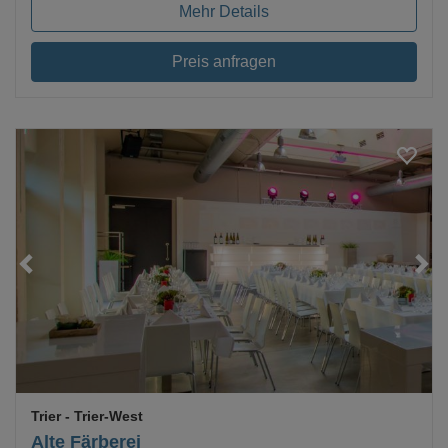
Mehr Details
Preis anfragen
Loading...
Trier
- Trier-West
Alte Färberei