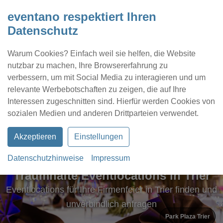
eventano respektiert Ihren
Datenschutz
Warum Cookies? Einfach weil sie helfen, die Website
nutzbar zu machen, Ihre Browsererfahrung zu
verbessern, um mit Social Media zu interagieren und um
relevante Werbebotschaften zu zeigen, die auf Ihre
Interessen zugeschnitten sind. Hierfür werden Cookies von
Kontakt
Location eintragen
Profil
sozialen Medien und anderen Drittparteien verwendet.
Akzeptieren
Einstellungen
Datenschutzhinweise
Impressum
Traumhafte Eventlocations in Trier
Eventlocations für Ihre Firmenfeier in Trier finden und
unverbindlich anfragen
Park Plaza Trier