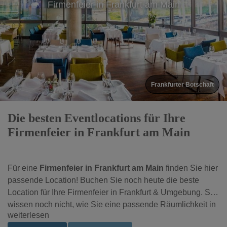
Firmenfeier in Frankfurt am Main
Römerhallen der Stadt
Die besten Eventlocations für Ihre
Firmenfeier in Frankfurt am Main
Für eine
Firmenfeier in Frankfurt am Main
finden Sie hier
passende Location! Buchen Sie noch heute die beste
Location für Ihre Firmenfeier in Frankfurt & Umgebung. Sie
wissen noch nicht, wie Sie eine passende Räumlichkeit in
weiterlesen
der großen Auswahl der Eventlocations der Region finden