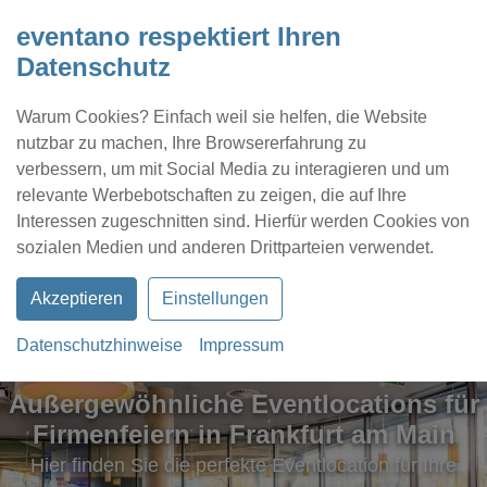
eventano respektiert Ihren
Datenschutz
Warum Cookies? Einfach weil sie helfen, die Website
nutzbar zu machen, Ihre Browsererfahrung zu
verbessern, um mit Social Media zu interagieren und um
relevante Werbebotschaften zu zeigen, die auf Ihre
Interessen zugeschnitten sind. Hierfür werden Cookies von
Kontakt
Location eintragen
Profil
sozialen Medien und anderen Drittparteien verwendet.
Akzeptieren
Einstellungen
Datenschutzhinweise
Impressum
Außergewöhnliche Eventlocations für
Firmenfeiern in Frankfurt am Main
Hier finden Sie die perfekte Eventlocation für Ihre