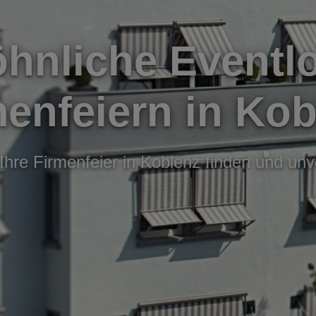
nliche Eventlo
menfeiern in Kob
 Ihre Firmenfeier in Koblenz finden und unv