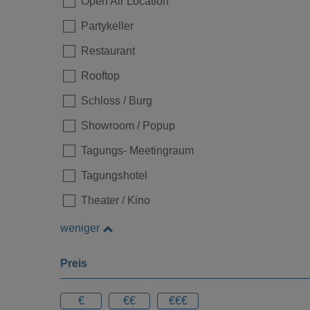
Open Air Location
Partykeller
Restaurant
Rooftop
Schloss / Burg
Showroom / Popup
Tagungs- Meetingraum
Tagungshotel
Theater / Kino
weniger
Preis
€
€€
€€€