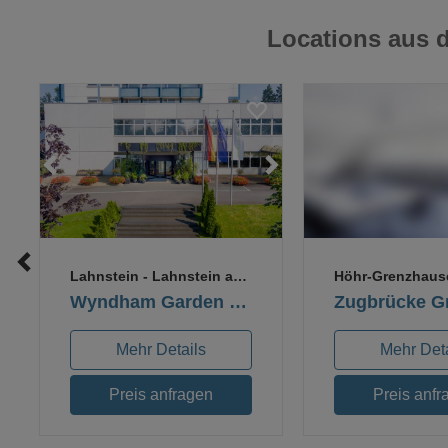
Locations aus
Loading...
Loading...
Loading...
Lo
Lahnstein
- Lahnstein auf der Höhe
Höhr-Grenzhaus
Wyndham Garden Koblenz Lahnstein
Zugbrücke G
Mehr Details
Mehr Deta
Preis anfragen
Preis anfr