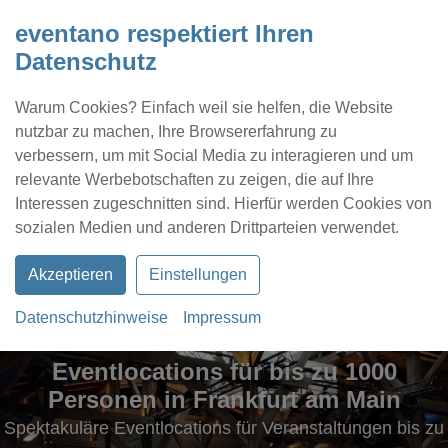
eventano respektiert Ihren
Datenschutz
Warum Cookies? Einfach weil sie helfen, die Website
nutzbar zu machen, Ihre Browsererfahrung zu
verbessern, um mit Social Media zu interagieren und um
relevante Werbebotschaften zu zeigen, die auf Ihre
Interessen zugeschnitten sind. Hierfür werden Cookies von
Kontakt
Location eintragen
Profil
sozialen Medien und anderen Drittparteien verwendet.
Akzeptieren
Einstellungen
Datenschutzhinweise
Impressum
Eventlocations für bis zu 1000
Eventlocations für bis zu 1000
Personen in Frankfurt am Main
Personen in Frankfurt am Main
Spektakuläre Eventlocations für Veranstaltungen bis zu
Spektakuläre Eventlocations für Veranstaltungen bis zu