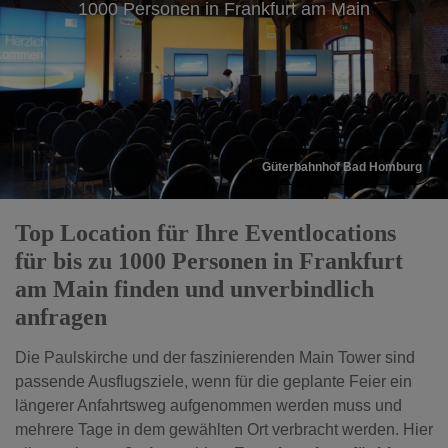
1000 Personen in Frankfurt am Main
1000 Personen in Frankfurt am Main
Güterbahnhof Bad Homburg
UNION HALLE Frankfurt
Top Location für Ihre Eventlocations
für bis zu 1000 Personen in Frankfurt
am Main finden und unverbindlich
anfragen
Die Paulskirche und der faszinierenden Main Tower sind
passende Ausflugsziele, wenn für die geplante Feier ein
längerer Anfahrtsweg aufgenommen werden muss und
mehrere Tage in dem gewählten Ort verbracht werden. Hier