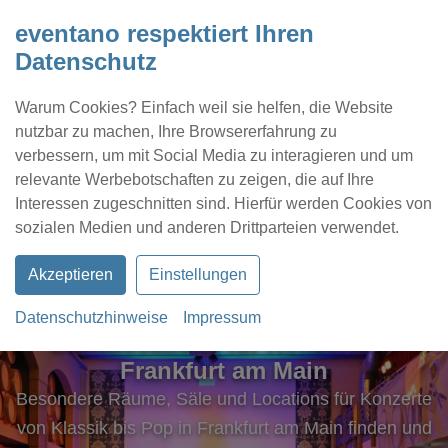
eventano respektiert Ihren
Datenschutz
Warum Cookies? Einfach weil sie helfen, die Website
nutzbar zu machen, Ihre Browsererfahrung zu
verbessern, um mit Social Media zu interagieren und um
relevante Werbebotschaften zu zeigen, die auf Ihre
Interessen zugeschnitten sind. Hierfür werden Cookies von
Kontakt
Location eintragen
Profil
sozialen Medien und anderen Drittparteien verwendet.
Akzeptieren
Einstellungen
Datenschutzhinweise
Impressum
Eventlocations für Konzerte in
Frankfurt am Main
Besondere Räume, Säle und Locations für Konzerte
von Klassik bis Pop in Frankfurt am Main finden und