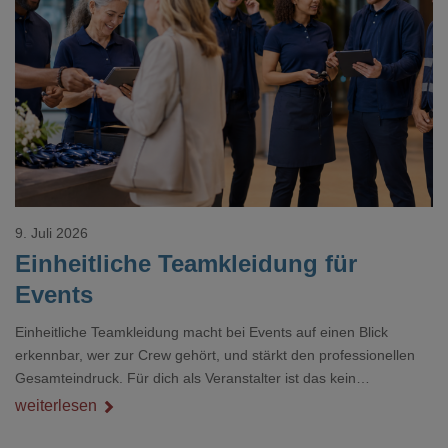
Loading...
9. Juli 2026
Einheitliche Teamkleidung für
Events
Einheitliche Teamkleidung macht bei Events auf einen Blick
erkennbar, wer zur Crew gehört, und stärkt den professionellen
Gesamteindruck. Für dich als Veranstalter ist das kein
Nebenthema: Bei Textilien mit Stickerei oder mehreren
weiterlesen
Veredelungspositionen sind oft vier bis acht Wochen Vorlauf
realistisch.g#