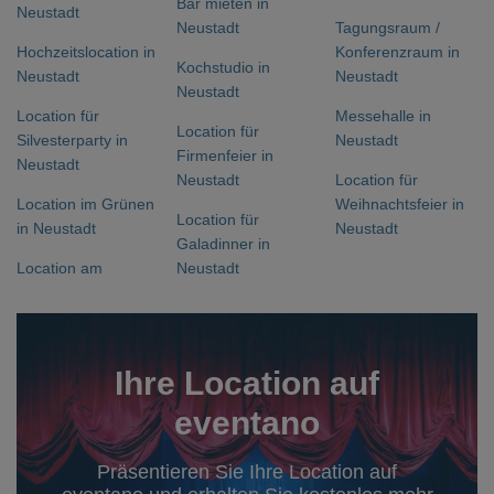
Bar mieten in
Neustadt
Neustadt
Tagungsraum /
Hochzeitslocation in
Konferenzraum in
Kochstudio in
Neustadt
Neustadt
Neustadt
Location für
Messehalle in
Location für
Silvesterparty in
Neustadt
Firmenfeier in
Neustadt
Neustadt
Location für
Location im Grünen
Weihnachtsfeier in
Location für
in Neustadt
Neustadt
Galadinner in
Location am
Neustadt
Ihre Location auf
eventano
Präsentieren Sie Ihre Location auf