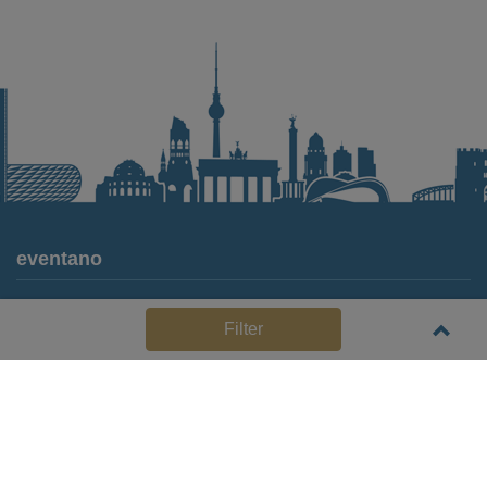
eventano
Für Locations
Filter
Häufige Anbieterfragen (FAQ)
Event-Wiki
Jobs
Pressemitteilungen
Media Daten