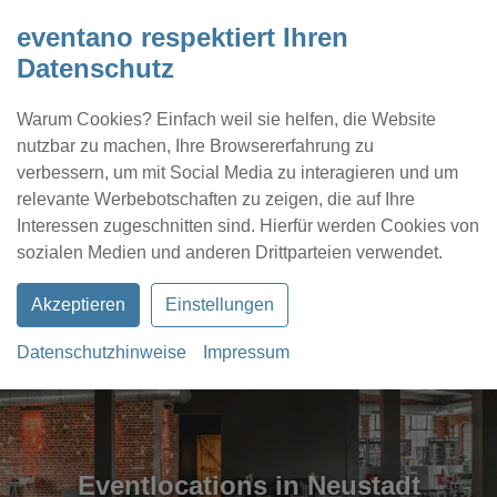
eventano respektiert Ihren
Datenschutz
Warum Cookies? Einfach weil sie helfen, die Website
nutzbar zu machen, Ihre Browsererfahrung zu
verbessern, um mit Social Media zu interagieren und um
relevante Werbebotschaften zu zeigen, die auf Ihre
Interessen zugeschnitten sind. Hierfür werden Cookies von
Kontakt
Location eintragen
Profil
sozialen Medien und anderen Drittparteien verwendet.
Akzeptieren
Einstellungen
Datenschutzhinweise
Impressum
Eventlocations in Neustadt