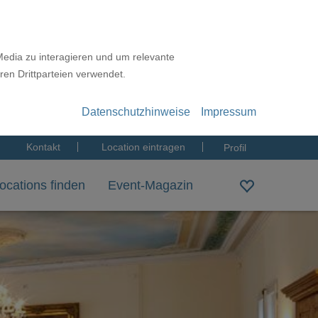
Media zu interagieren und um relevante
ren Drittparteien verwendet.
Datenschutzhinweise
Impressum
Kontakt
Location eintragen
Profil
ocations finden
Event-Magazin