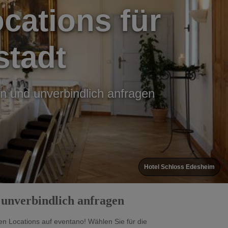
cations für
stadt
en und unverbindlich anfragen
Hotel Schloss Edesheim
 unverbindlich anfragen
n Locations auf eventano! Wählen Sie für die