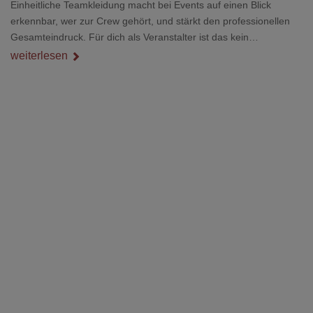
Einheitliche Teamkleidung macht bei Events auf einen Blick
erkennbar, wer zur Crew gehört, und stärkt den professionellen
Gesamteindruck. Für dich als Veranstalter ist das kein
Nebenthema: Bei Textilien mit Stickerei oder mehreren
weiterlesen
Veredelungspositionen sind oft vier bis acht Wochen Vorlauf
realistisch.g#