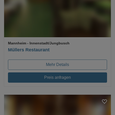
Loading...
Mannheim
- Innenstadt/Jungbusch
Müllers Restaurant
Mehr Details
Preis anfragen