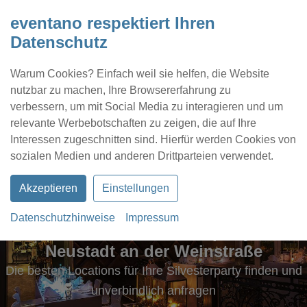
eventano respektiert Ihren
Datenschutz
Warum Cookies? Einfach weil sie helfen, die Website
nutzbar zu machen, Ihre Browsererfahrung zu
verbessern, um mit Social Media zu interagieren und um
relevante Werbebotschaften zu zeigen, die auf Ihre
Interessen zugeschnitten sind. Hierfür werden Cookies von
Kontakt
Location eintragen
Profil
sozialen Medien und anderen Drittparteien verwendet.
Akzeptieren
Einstellungen
Datenschutzhinweise
Impressum
Locations für Silvesterparty in
Neustadt an der Weinstraße
Die besten Locations für Ihre Silvesterparty finden und
unverbindlich anfragen