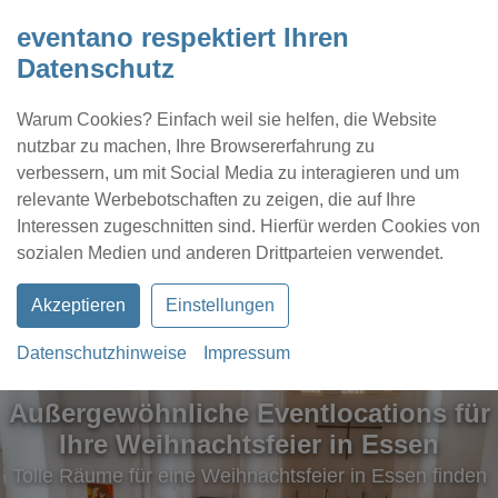
eventano respektiert Ihren
Datenschutz
Warum Cookies? Einfach weil sie helfen, die Website
nutzbar zu machen, Ihre Browsererfahrung zu
verbessern, um mit Social Media zu interagieren und um
relevante Werbebotschaften zu zeigen, die auf Ihre
Interessen zugeschnitten sind. Hierfür werden Cookies von
Kontakt
Location eintragen
Profil
sozialen Medien und anderen Drittparteien verwendet.
Akzeptieren
Einstellungen
Datenschutzhinweise
Impressum
Außergewöhnliche Eventlocations für
Ihre Weihnachtsfeier in Essen
Tolle Räume für eine Weihnachtsfeier in Essen finden