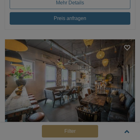
Mehr Details
Preis anfragen
Essen
- Stadtbezirke I
Filter
Even Eventlocation