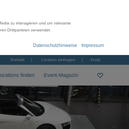
Media zu interagieren und um relevante
ren Drittparteien verwendet.
Datenschutzhinweise
Impressum
Kontakt
Location eintragen
Profil
ocations finden
Event-Magazin