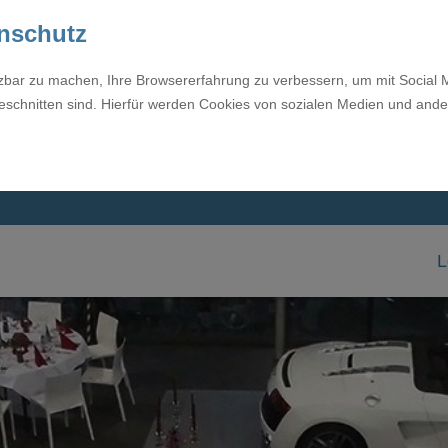
enschutz
tzbar zu machen, Ihre Browsererfahrung zu verbessern, um mit Social 
eschnitten sind. Hierfür werden Cookies von sozialen Medien und ande
L