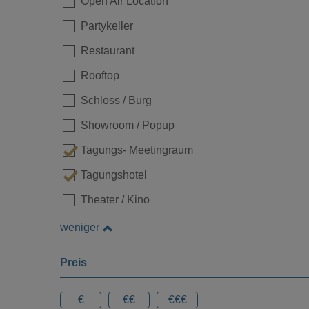
Open Air Location
Partykeller
Restaurant
Rooftop
Schloss / Burg
Showroom / Popup
Tagungs- Meetingraum
Tagungshotel
Theater / Kino
weniger
Preis
€
€€
€€€