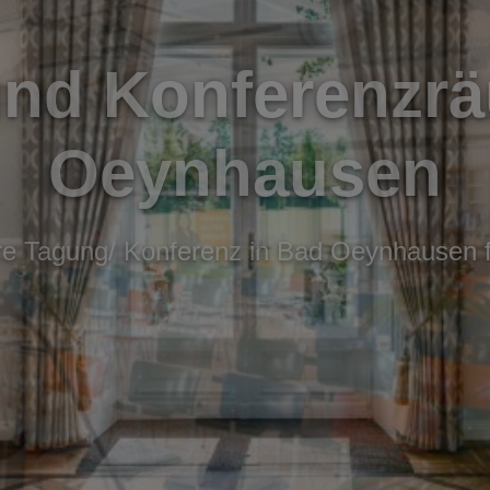
und Konferenzrä
Oeynhausen
hre Tagung/ Konferenz in Bad Oeynhausen f