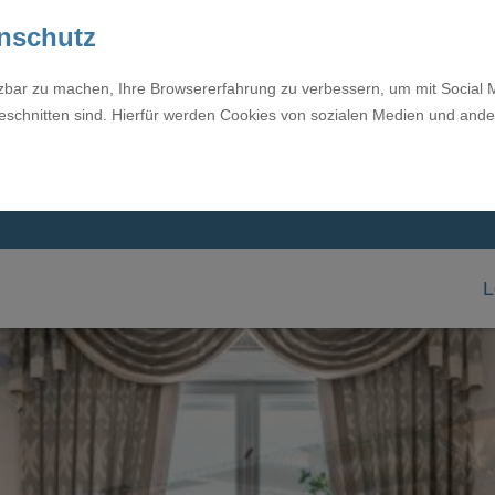
enschutz
tzbar zu machen, Ihre Browsererfahrung zu verbessern, um mit Social 
eschnitten sind. Hierfür werden Cookies von sozialen Medien und ande
L