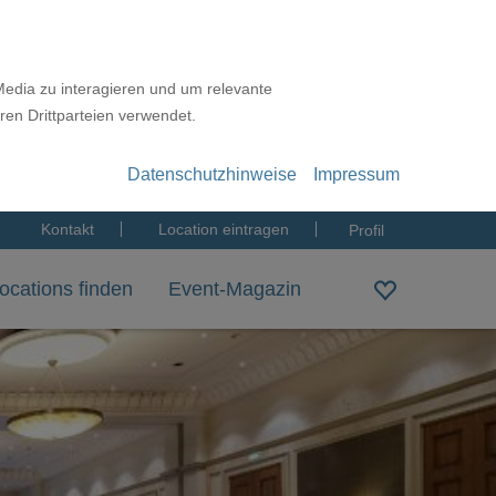
Media zu interagieren und um relevante
ren Drittparteien verwendet.
Datenschutzhinweise
Impressum
Kontakt
Location eintragen
Profil
ocations finden
Event-Magazin