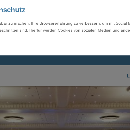
enschutz
tzbar zu machen, Ihre Browsererfahrung zu verbessern, um mit Social 
eschnitten sind. Hierfür werden Cookies von sozialen Medien und ande
L