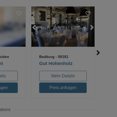
.
ading...
Loading...
Loading...
Loadi
eiden
Bedburg
- 50181
rn
Gut Hohenholz
ils
Mehr Details
agen
Preis anfragen
ations