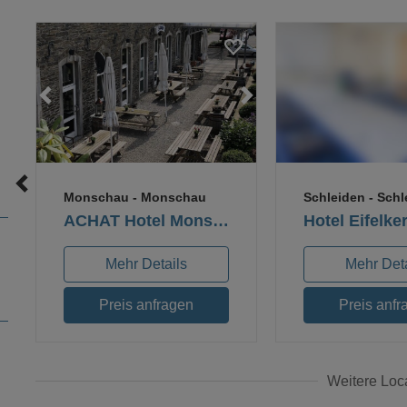
Loading...
Loading...
Loading..
Lo
Monschau
- Monschau
Schleiden
- Schl
ACHAT Hotel Monschau
Hotel Eifelke
Mehr Details
Mehr Deta
Preis anfragen
Preis anfr
Weitere Loc