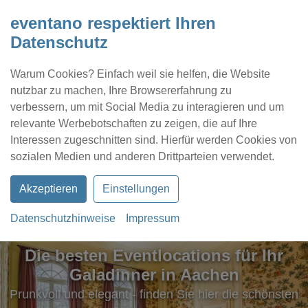
eventano respektiert Ihren
Datenschutz
Warum Cookies? Einfach weil sie helfen, die Website
nutzbar zu machen, Ihre Browsererfahrung zu
verbessern, um mit Social Media zu interagieren und um
relevante Werbebotschaften zu zeigen, die auf Ihre
Interessen zugeschnitten sind. Hierfür werden Cookies von
Kontakt
Location eintragen
Profil
sozialen Medien und anderen Drittparteien verwendet.
Akzeptieren
Einstellungen
Datenschutzhinweise
Impressum
Die besten Eventlocations für Ihr
Galadinner in Aachen
Prunkvoll und elegant - finden Sie hier die schönsten