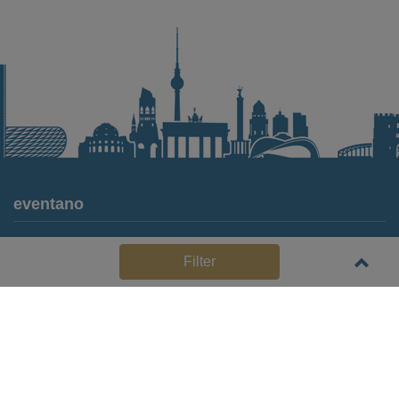
eventano
Für Locations
Filter
Häufige Anbieterfragen (FAQ)
Event-Wiki
Jobs
Pressemitteilungen
Media Daten