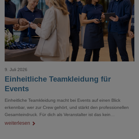
Loading...
9. Juli 2026
Einheitliche Teamkleidung für
Events
Einheitliche Teamkleidung macht bei Events auf einen Blick
erkennbar, wer zur Crew gehört, und stärkt den professionellen
Gesamteindruck. Für dich als Veranstalter ist das kein
Nebenthema: Bei Textilien mit Stickerei oder mehreren
weiterlesen
Veredelungspositionen sind oft vier bis acht Wochen Vorlauf
realistisch.g#