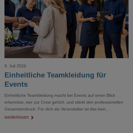
Loading...
9. Juli 2026
Einheitliche Teamkleidung für
Events
Einheitliche Teamkleidung macht bei Events auf einen Blick
erkennbar, wer zur Crew gehört, und stärkt den professionellen
Gesamteindruck. Für dich als Veranstalter ist das kein
Nebenthema: Bei Textilien mit Stickerei oder mehreren
weiterlesen
Veredelungspositionen sind oft vier bis acht Wochen Vorlauf
realistisch.g#