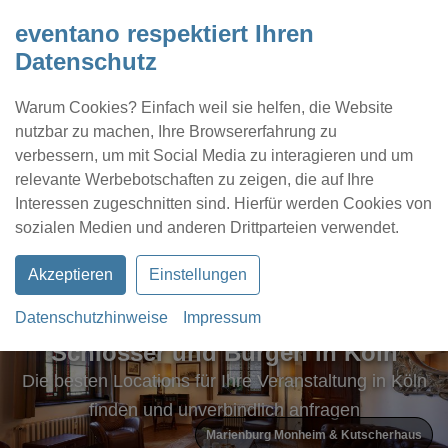
eventano respektiert Ihren
Datenschutz
Warum Cookies? Einfach weil sie helfen, die Website
nutzbar zu machen, Ihre Browsererfahrung zu
verbessern, um mit Social Media zu interagieren und um
relevante Werbebotschaften zu zeigen, die auf Ihre
Interessen zugeschnitten sind. Hierfür werden Cookies von
Kontakt
Location eintragen
Profil
sozialen Medien und anderen Drittparteien verwendet.
Akzeptieren
Einstellungen
Datenschutzhinweise
Impressum
Schlösser und Burgen in Köln
Die besten Locations für Ihre Veranstaltung in Köln
finden und unverbindlich anfragen
Marienburg Monheim & Kutscherhaus