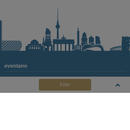
eventano
Für Locations
Filter
Häufige Anbieterfragen (FAQ)
Event-Wiki
Jobs
Pressemitteilungen
Media Daten