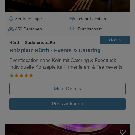
Zentrale Lage
Indoor Location
€
€
450
Personen
Durchschnitt
Basic
Hürth
- Sudetenstraße
Bolzplatz Hürth - Events & Catering
Eventlocation nahe Köln mit Catering & Foodtruck –
individuelle Konzepte für Firmenfeiern & Teamevents
Mehr Details
Preis anfragen