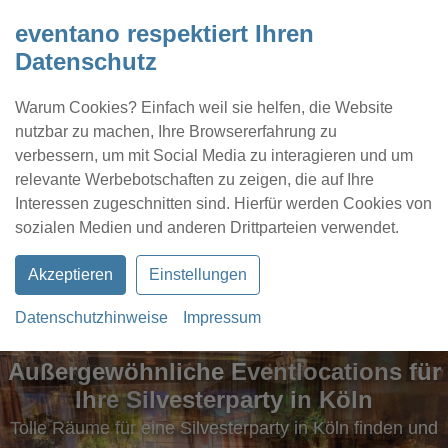
eventano respektiert Ihren
Datenschutz
Warum Cookies? Einfach weil sie helfen, die Website
nutzbar zu machen, Ihre Browsererfahrung zu
verbessern, um mit Social Media zu interagieren und um
relevante Werbebotschaften zu zeigen, die auf Ihre
Interessen zugeschnitten sind. Hierfür werden Cookies von
Kontakt
Location eintragen
Profil
sozialen Medien und anderen Drittparteien verwendet.
Akzeptieren
Einstellungen
Datenschutzhinweise
Impressum
Außergewöhnliche Eventlocations für
Ihre Silvesterparty in Köln
Tolle Räume für eine Silvesterparty in Köln finden und