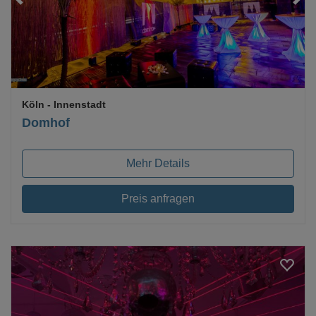
Köln
- Innenstadt
Domhof
Mehr Details
Preis anfragen