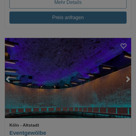
Mehr Details
Preis anfragen
Loading...
Köln
- Altstadt
Eventgewölbe