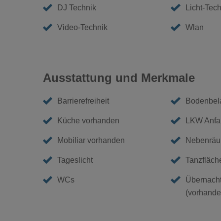
DJ Technik
Licht-Tech
Video-Technik
Wlan
Ausstattung und Merkmale
Barrierefreiheit
Bodenbela
Küche vorhanden
LKW Anfa
Mobiliar vorhanden
Nebenräu
Tageslicht
Tanzfläch
WCs
Übernacht
(vorhanden