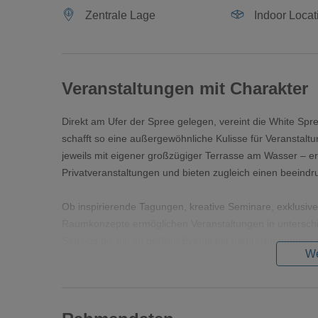
Zentrale Lage
Indoor Locat
Veranstaltungen mit Charakter
Direkt am Ufer der Spree gelegen, vereint die White Spr
schafft so eine außergewöhnliche Kulisse für Veranstaltun
jeweils mit eigener großzügiger Terrasse am Wasser – erö
Privatveranstaltungen und bieten zugleich einen beeindr
Ob inspirierende Tagungen, kreative Seminare, exklusive
Raumkonzepte ermöglichen Veranstaltungen in unterschi
Settings bis hin zu großen Events mit mehreren hundert 
We
Die White Spreelounge überzeugt nicht nur durch ihre L
gute Anbindung an den öffentlichen Nahverkehr sowie vo
Anreise. Vor Ort begleitet ein persönlicher Eventmanage