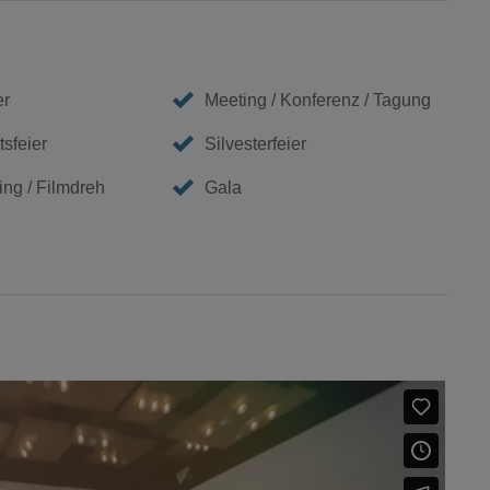
er
Meeting / Konferenz / Tagung
sfeier
Silvesterfeier
ing / Filmdreh
Gala