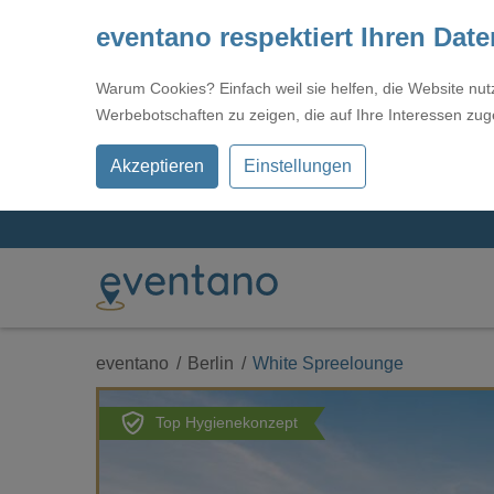
eventano respektiert Ihren Dat
Warum Cookies? Einfach weil sie helfen, die Website nu
Werbebotschaften zu zeigen, die auf Ihre Interessen zug
Akzeptieren
Einstellungen
eventano
Berlin
White Spreelounge
Top Hygienekonzept