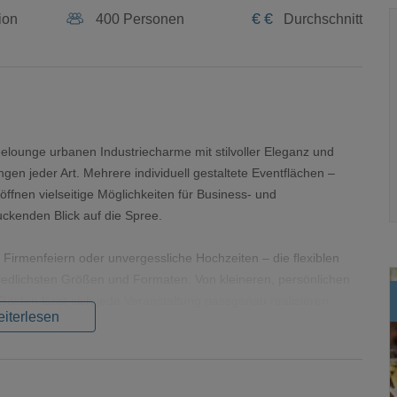
€
€
ion
400 Personen
Durchschnitt
eelounge urbanen Industriecharme mit stilvoller Eleganz und
gen jeder Art. Mehrere individuell gestaltete Eventflächen –
ffnen vielseitige Möglichkeiten für Business- und
uckenden Blick auf die Spree.
 Firmenfeiern oder unvergessliche Hochzeiten – die flexiblen
edlichsten Größen und Formaten. Von kleineren, persönlichen
Gästen lässt sich jede Veranstaltung passgenau realisieren.
iterlesen
age, sondern auch durch ihre durchdachte Organisation: Eine
rhandene Parkmöglichkeiten sorgen für eine komfortable
r jede Veranstaltung mit höchster Aufmerksamkeit und