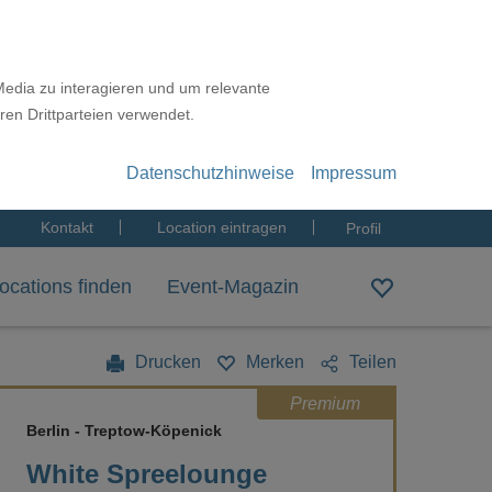
Media zu interagieren und um relevante
ren Drittparteien verwendet.
Datenschutzhinweise
Impressum
Kontakt
Location eintragen
Profil
ocations finden
Event-Magazin
Drucken
Merken
Teilen
Premium
Berlin - Treptow-Köpenick
White Spreelounge