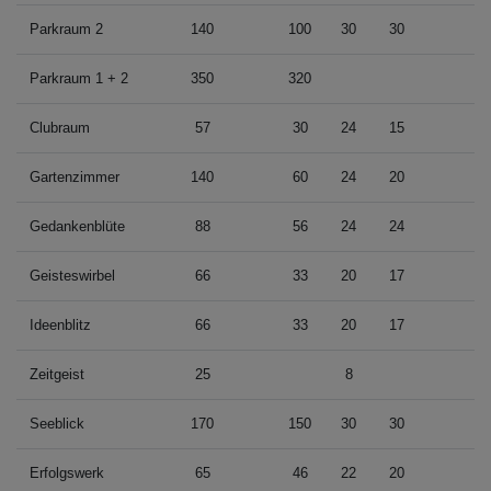
Parkraum 2
140
100
30
30
Parkraum 1 + 2
350
320
1
Clubraum
57
30
24
15
Gartenzimmer
140
60
24
20
Gedankenblüte
88
56
24
24
Geisteswirbel
66
33
20
17
Ideenblitz
66
33
20
17
Zeitgeist
25
8
Seeblick
170
150
30
30
Erfolgswerk
65
46
22
20