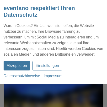
eventano respektiert Ihren
Datenschutz
Warum Cookies? Einfach weil sie helfen, die Website
nutzbar zu machen, Ihre Browsererfahrung zu
verbessern, um mit Social Media zu interagieren und um
relevante Werbebotschaften zu zeigen, die auf Ihre
Interessen zugeschnitten sind. Hierfür werden Cookies von
Kontakt
Location eintragen
Profil
sozialen Medien und anderen Drittparteien verwendet.
Akzeptieren
Einstellungen
Datenschutzhinweise
Impressum
eventano
Kamp-Lintfort
Wellings Parkhotel