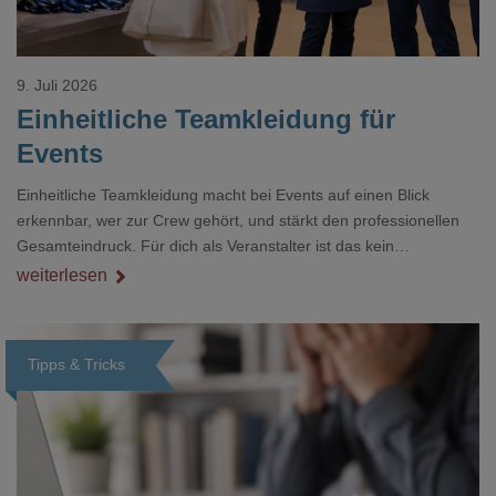
9. Juli 2026
Einheitliche Teamkleidung für
Events
Einheitliche Teamkleidung macht bei Events auf einen Blick
erkennbar, wer zur Crew gehört, und stärkt den professionellen
Gesamteindruck. Für dich als Veranstalter ist das kein
Nebenthema: Bei Textilien mit Stickerei oder mehreren
weiterlesen
Veredelungspositionen sind oft vier bis acht Wochen Vorlauf
realistisch.g#
Tipps & Tricks
Loading...