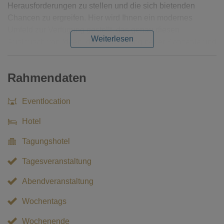
Herausforderungen zu stellen und die sich bietenden
Chancen zu ergreifen. Hier wird Ihnen ein modernes
Umfeld zur Verfügung gestellt, das genau diesen
Weiterlesen
Austausch von Ideen, die Entwicklung neuer Konzepte und
die Umwandlung von Herausforderungen in
Gelegenheiten fördert.
Rahmendaten
Eventlocation
Hotel
Tagungshotel
Tagesveranstaltung
Abendveranstaltung
Wochentags
Wochenende