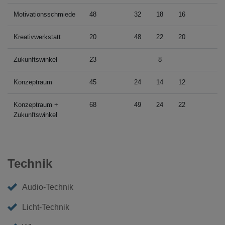
Motivationsschmiede
48
32
18
16
Kreativwerkstatt
20
48
22
20
Zukunftswinkel
23
8
Konzeptraum
45
24
14
12
Konzeptraum +
68
49
24
22
Zukunftswinkel
Technik
Audio-Technik
Licht-Technik