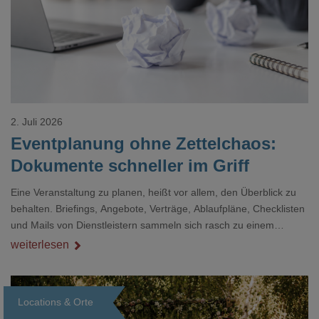
2. Juli 2026
Eventplanung ohne Zettelchaos:
Dokumente schneller im Griff
Eine Veranstaltung zu planen, heißt vor allem, den Überblick zu
behalten. Briefings, Angebote, Verträge, Ablaufpläne, Checklisten
und Mails von Dienstleistern sammeln sich rasch zu einem
unübersichtlichen Stapel. Wer schon einmal kurz vor einem Event
weiterlesen
verzweifelt nach einer bestimmten Angabe in einem langen
Dokument gesucht hat, kennt das mulmige Gefühl.
Locations & Orte