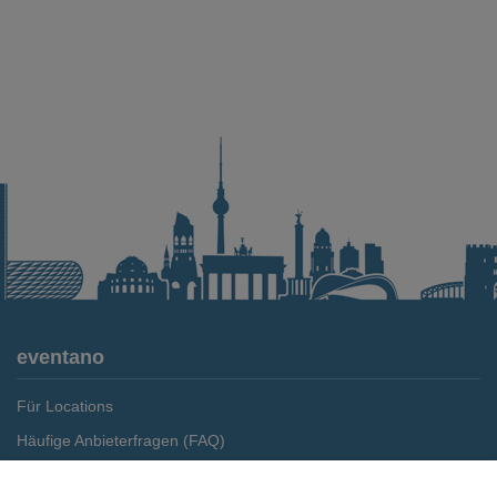
eventano
Für Locations
Häufige Anbieterfragen (FAQ)
Event-Wiki