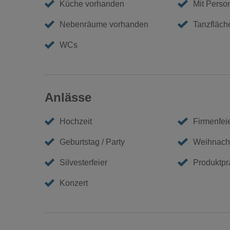
Küche vorhanden
Mit Perso
Nebenräume vorhanden
Tanzfläch
WCs
Anlässe
Hochzeit
Firmenfei
Geburtstag / Party
Weihnacht
Silvesterfeier
Produktpr
Konzert