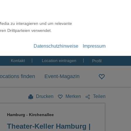
Media zu interagieren und um relevante
ren Drittparteien verwendet.
Datenschutzhinweise
Impressum
Kontakt
Location eintragen
Profil
ocations finden
Event-Magazin
Drucken
Merken
Teilen
Hamburg - Kirchenallee
Theater-Keller Hamburg |