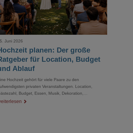
5. Juni 2026
Hochzeit planen: Der große
Ratgeber für Location, Budget
und Ablauf
ine Hochzeit gehört für viele Paare zu den
ufwendigsten privaten Veranstaltungen. Location,
ästezahl, Budget, Essen, Musik, Dekoration,
ienstleister und Ablauf müssen zusammenpassen, damit
eiterlesen
er Tag gut organisiert ist und trotzdem persönlich bleibt.