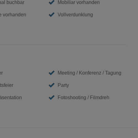
nal buchbar
Mobiliar vorhanden
e vorhanden
Vollverdunklung
er
Meeting / Konferenz / Tagung
sfeier
Party
äsentation
Fotoshooting / Filmdreh