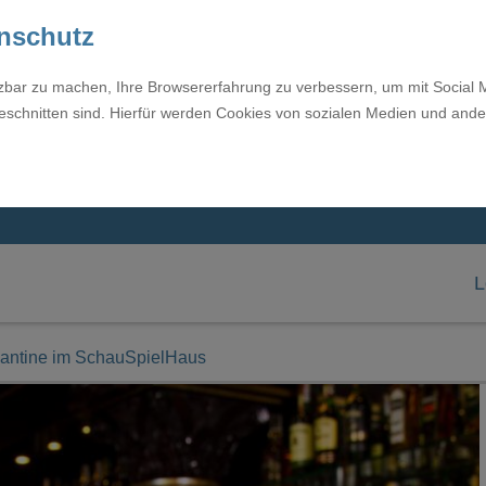
enschutz
tzbar zu machen, Ihre Browsererfahrung zu verbessern, um mit Social 
eschnitten sind. Hierfür werden Cookies von sozialen Medien und ande
L
Kantine im SchauSpielHaus