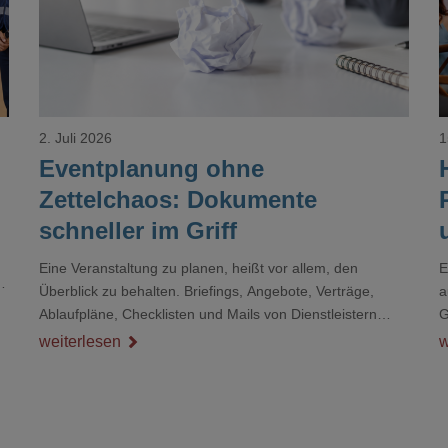
2. Juli 2026
1
Eventplanung ohne
Zettelchaos: Dokumente
schneller im Griff
Eine Veranstaltung zu planen, heißt vor allem, den
E
r
Überblick zu behalten. Briefings, Angebote, Verträge,
a
Ablaufpläne, Checklisten und Mails von Dienstleistern
G
sammeln sich rasch zu einem unübersichtlichen Stapel.
D
weiterlesen
w
Wer schon einmal kurz vor einem Event verzweifelt nach
d
einer bestimmten Angabe in einem langen Dokument
gesucht hat, kennt das mulmige Gefühl.