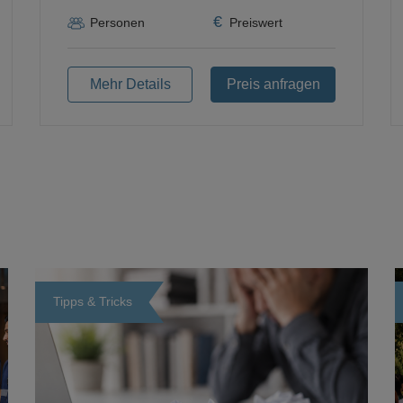
€
Personen
Preiswert
Mehr Details
Preis anfragen
Tipps & Tricks
Loading...