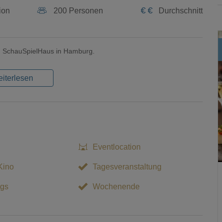
€
€
ion
200 Personen
Durchschnitt
en SchauSpielHaus in Hamburg.
iterlesen
Eventlocation
Kino
Tagesveranstaltung
gs
Wochenende