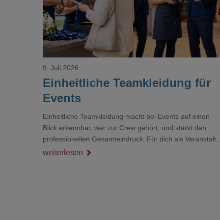
9. Juli 2026
Einheitliche Teamkleidung für
Events
Einheitliche Teamkleidung macht bei Events auf einen
Blick erkennbar, wer zur Crew gehört, und stärkt den
professionellen Gesamteindruck. Für dich als Veranstalte
ist das kein Nebenthema: Bei Textilien mit Stickerei oder
weiterlesen
mehreren Veredelungspositionen sind oft vier bis acht
Wochen Vorlauf realistisch.g#