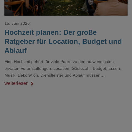
15. Juni 2026
Hochzeit planen: Der große
Ratgeber für Location, Budget und
Ablauf
Eine Hochzeit gehört für viele Paare zu den aufwendigsten
privaten Veranstaltungen. Location, Gästezahl, Budget, Essen,
Musik, Dekoration, Dienstleister und Ablauf müssen
zusammenpassen, damit der Tag gut organisiert ist und trotzdem
weiterlesen
persönlich bleibt.