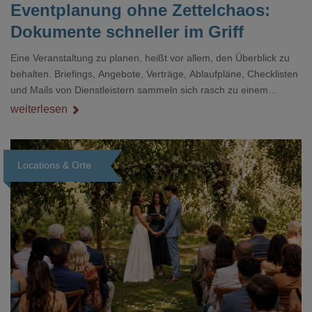
Eventplanung ohne Zettelchaos:
Dokumente schneller im Griff
Eine Veranstaltung zu planen, heißt vor allem, den Überblick zu
behalten. Briefings, Angebote, Verträge, Ablaufpläne, Checklisten
und Mails von Dienstleistern sammeln sich rasch zu einem
unübersichtlichen Stapel. Wer schon einmal kurz vor einem Event
weiterlesen
verzweifelt nach einer bestimmten Angabe in einem langen
Dokument gesucht hat, kennt das mulmige Gefühl.
Locations & Orte
Loading...