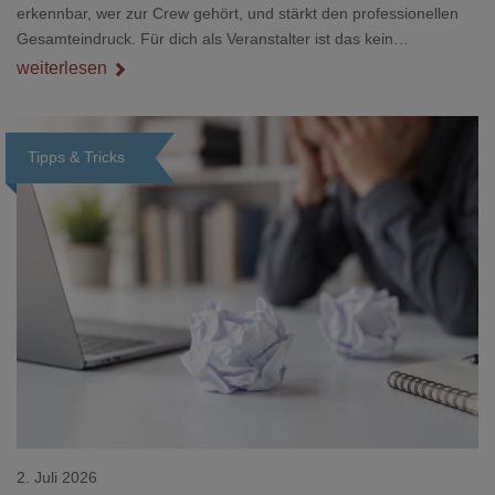
erkennbar, wer zur Crew gehört, und stärkt den professionellen
Gesamteindruck. Für dich als Veranstalter ist das kein
Nebenthema: Bei Textilien mit Stickerei oder mehreren
weiterlesen
Veredelungspositionen sind oft vier bis acht Wochen Vorlauf
realistisch.g#
Tipps & Tricks
Loading...
2. Juli 2026