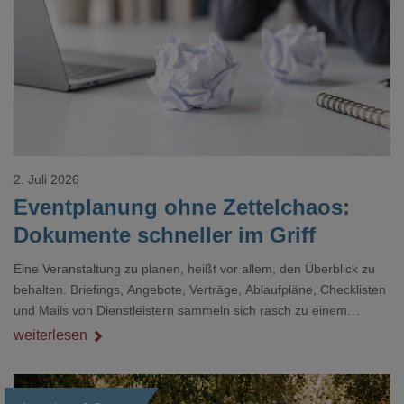
Loading...
2. Juli 2026
Eventplanung ohne Zettelchaos:
Dokumente schneller im Griff
Eine Veranstaltung zu planen, heißt vor allem, den Überblick zu
behalten. Briefings, Angebote, Verträge, Ablaufpläne, Checklisten
und Mails von Dienstleistern sammeln sich rasch zu einem
unübersichtlichen Stapel. Wer schon einmal kurz vor einem Event
weiterlesen
verzweifelt nach einer bestimmten Angabe in einem langen
Dokument gesucht hat, kennt das mulmige Gefühl.