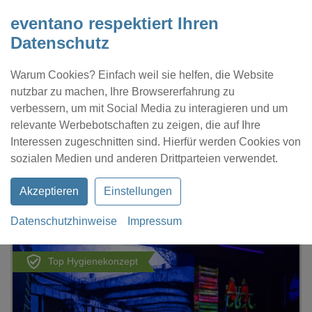
eventano respektiert Ihren
Datenschutz
Warum Cookies? Einfach weil sie helfen, die Website
nutzbar zu machen, Ihre Browsererfahrung zu
verbessern, um mit Social Media zu interagieren und um
relevante Werbebotschaften zu zeigen, die auf Ihre
Interessen zugeschnitten sind. Hierfür werden Cookies von
Kontakt
Location eintragen
Profil
sozialen Medien und anderen Drittparteien verwendet.
Akzeptieren
Einstellungen
Datenschutzhinweise
Impressum
eventano
Bremen
SchwarzLichtHof
Top Hygienekonzept