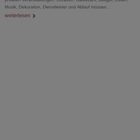
Musik, Dekoration, Dienstleister und Ablauf müssen
zusammenpassen, damit der Tag gut organisiert ist und trotzdem
weiterlesen
persönlich bleibt.