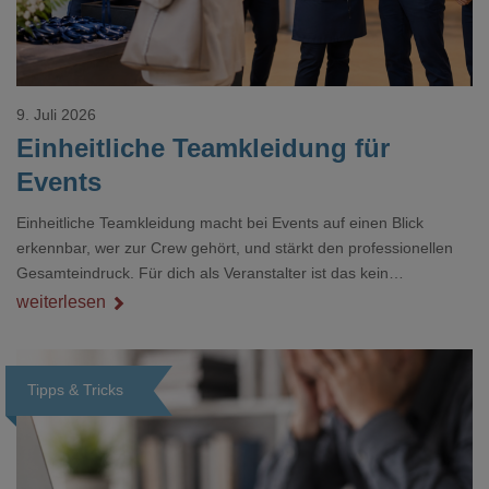
9. Juli 2026
Einheitliche Teamkleidung für
Events
Einheitliche Teamkleidung macht bei Events auf einen Blick
erkennbar, wer zur Crew gehört, und stärkt den professionellen
Gesamteindruck. Für dich als Veranstalter ist das kein
Nebenthema: Bei Textilien mit Stickerei oder mehreren
weiterlesen
Veredelungspositionen sind oft vier bis acht Wochen Vorlauf
realistisch.g#
Tipps & Tricks