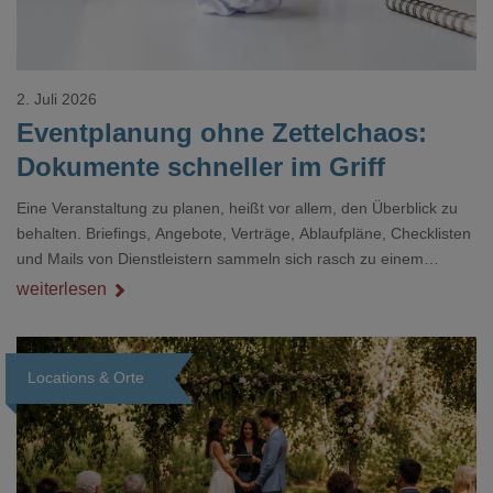
2. Juli 2026
Eventplanung ohne Zettelchaos:
Dokumente schneller im Griff
Eine Veranstaltung zu planen, heißt vor allem, den Überblick zu
behalten. Briefings, Angebote, Verträge, Ablaufpläne, Checklisten
und Mails von Dienstleistern sammeln sich rasch zu einem
unübersichtlichen Stapel. Wer schon einmal kurz vor einem Event
weiterlesen
verzweifelt nach einer bestimmten Angabe in einem langen
Dokument gesucht hat, kennt das mulmige Gefühl.
Locations & Orte