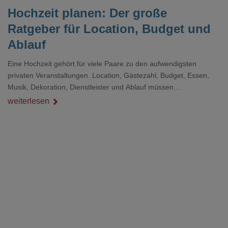
Hochzeit planen: Der große
Ratgeber für Location, Budget und
Ablauf
Eine Hochzeit gehört für viele Paare zu den aufwendigsten
privaten Veranstaltungen. Location, Gästezahl, Budget, Essen,
Musik, Dekoration, Dienstleister und Ablauf müssen
zusammenpassen, damit der Tag gut organisiert ist und trotzdem
weiterlesen
persönlich bleibt.