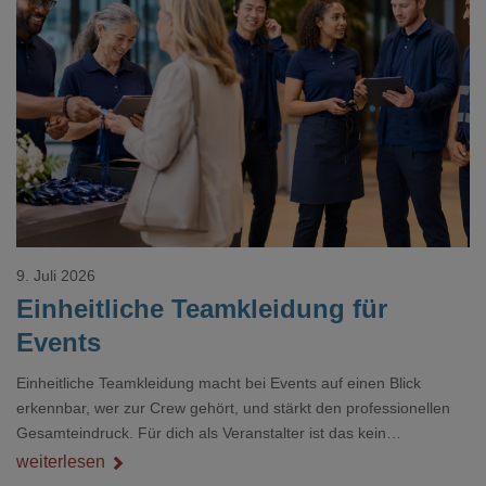
Loading...
9. Juli 2026
Einheitliche Teamkleidung für
Events
Einheitliche Teamkleidung macht bei Events auf einen Blick
erkennbar, wer zur Crew gehört, und stärkt den professionellen
Gesamteindruck. Für dich als Veranstalter ist das kein
Nebenthema: Bei Textilien mit Stickerei oder mehreren
weiterlesen
Veredelungspositionen sind oft vier bis acht Wochen Vorlauf