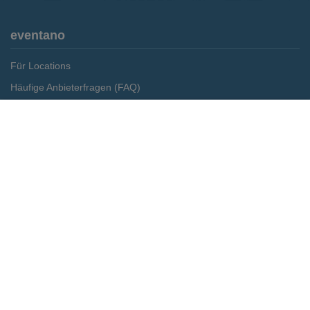
eventano
Für Locations
Häufige Anbieterfragen (FAQ)
Event-Wiki
Merken
Preis anfragen
Jobs
Pressemitteilungen
Media Daten
Service
Kontakt
Datenschutz
Impressum