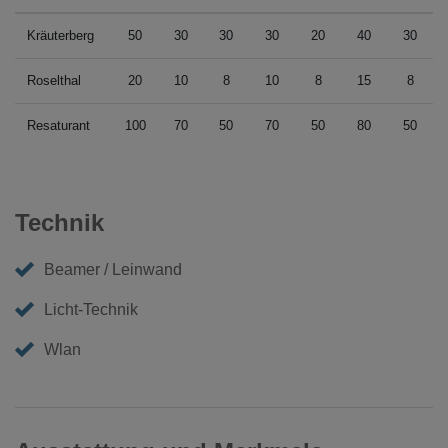
Kräuterberg
50
30
30
30
20
40
30
Roselthal
20
10
8
10
8
15
8
Resaturant
100
70
50
70
50
80
50
Technik
Beamer / Leinwand
Licht-Technik
Wlan