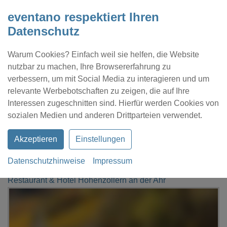
eventano respektiert Ihren
Datenschutz
Warum Cookies? Einfach weil sie helfen, die Website
nutzbar zu machen, Ihre Browsererfahrung zu
verbessern, um mit Social Media zu interagieren und um
relevante Werbebotschaften zu zeigen, die auf Ihre
Interessen zugeschnitten sind. Hierfür werden Cookies von
Kontakt
Location eintragen
Profil
sozialen Medien und anderen Drittparteien verwendet.
Akzeptieren
Einstellungen
Datenschutzhinweise
Impressum
eventano
Bad Neuenahr-Ahrweiler
Restaurant & Hotel Hohenzollern an der Ahr