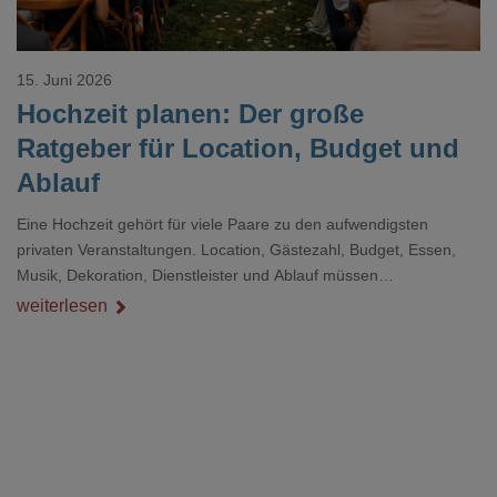
15. Juni 2026
Hochzeit planen: Der große
Ratgeber für Location, Budget und
Ablauf
Eine Hochzeit gehört für viele Paare zu den aufwendigsten
privaten Veranstaltungen. Location, Gästezahl, Budget, Essen,
Musik, Dekoration, Dienstleister und Ablauf müssen
zusammenpassen, damit der Tag gut organisiert ist und trotzdem
weiterlesen
persönlich bleibt.