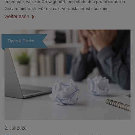
erkennbar, wer zur Crew gehört, und stärkt den professionellen
Gesamteindruck. Für dich als Veranstalter ist das kein
Nebenthema: Bei Textilien mit Stickerei oder mehreren
weiterlesen
Veredelungspositionen sind oft vier bis acht Wochen Vorlauf
realistisch.g#
Tipps & Tricks
Loading...
2. Juli 2026