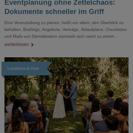
Eventplanung ohne Zettelchaos:
Dokumente schneller im Griff
Eine Veranstaltung zu planen, heißt vor allem, den Überblick zu
behalten. Briefings, Angebote, Verträge, Ablaufpläne, Checklisten
und Mails von Dienstleistern sammeln sich rasch zu einem
unübersichtlichen Stapel. Wer schon einmal kurz vor einem Event
weiterlesen
verzweifelt nach einer bestimmten Angabe in einem langen
Dokument gesucht hat, kennt das mulmige Gefühl.
Locations & Orte
Loading...