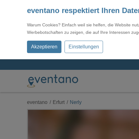
eventano respektiert Ihren Dat
Warum Cookies? Einfach weil sie helfen, die Website nu
Werbebotschaften zu zeigen, die auf Ihre Interessen zug
Akzeptieren
Einstellungen
eventano
Erfurt
Nerly