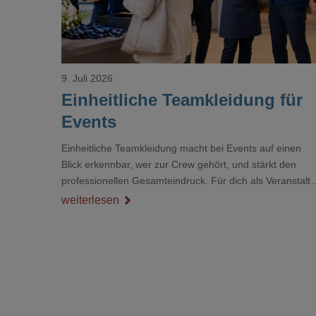
9. Juli 2026
Einheitliche Teamkleidung für
Events
Einheitliche Teamkleidung macht bei Events auf einen
Blick erkennbar, wer zur Crew gehört, und stärkt den
professionellen Gesamteindruck. Für dich als Veranstalte
ist das kein Nebenthema: Bei Textilien mit Stickerei oder
weiterlesen
mehreren Veredelungspositionen sind oft vier bis acht
Wochen Vorlauf realistisch.g#