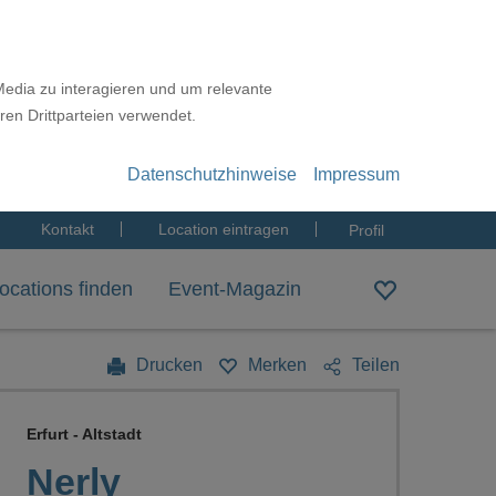
Media zu interagieren und um relevante
ren Drittparteien verwendet.
Datenschutzhinweise
Impressum
Kontakt
Location eintragen
Profil
ocations finden
Event-Magazin
Drucken
Merken
Teilen
Erfurt - Altstadt
Nerly