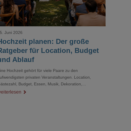
5. Juni 2026
Hochzeit planen: Der große
Ratgeber für Location, Budget
und Ablauf
ine Hochzeit gehört für viele Paare zu den
ufwendigsten privaten Veranstaltungen. Location,
ästezahl, Budget, Essen, Musik, Dekoration,
ienstleister und Ablauf müssen zusammenpassen, damit
eiterlesen
er Tag gut organisiert ist und trotzdem persönlich bleibt.