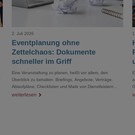
2. Juli 2026
1
Eventplanung ohne
Zettelchaos: Dokumente
schneller im Griff
Eine Veranstaltung zu planen, heißt vor allem, den
E
r
Überblick zu behalten. Briefings, Angebote, Verträge,
a
Ablaufpläne, Checklisten und Mails von Dienstleistern
G
sammeln sich rasch zu einem unübersichtlichen Stapel.
D
weiterlesen
w
Wer schon einmal kurz vor einem Event verzweifelt nach
d
einer bestimmten Angabe in einem langen Dokument
gesucht hat, kennt das mulmige Gefühl.