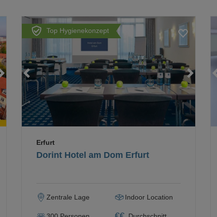
Top Hygienekonzept
Loading...
Loading...
Loading...
Erfurt
Dorint Hotel am Dom Erfurt
Zentrale Lage
Indoor Location
€
€
300
Personen
Durchschnitt