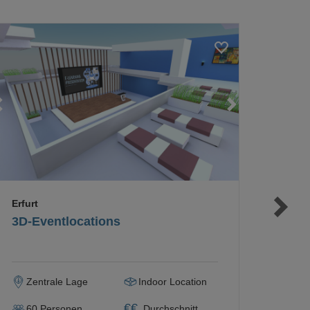
Loading...
Loading...
Loading...
Erfurt
3D-Eventlocations
Zentrale Lage
Indoor Location
€
€
60
Personen
Durchschnitt