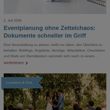
2. Juli 2026
Eventplanung ohne Zettelchaos:
Dokumente schneller im Griff
Eine Veranstaltung zu planen, heißt vor allem, den Überblick zu
behalten. Briefings, Angebote, Verträge, Ablaufpläne, Checklisten
und Mails von Dienstleistern sammeln sich rasch zu einem
unübersichtlichen Stapel. Wer schon einmal kurz vor einem Event
weiterlesen
verzweifelt nach einer bestimmten Angabe in einem langen
Dokument gesucht hat, kennt das mulmige Gefühl.
Locations & Orte