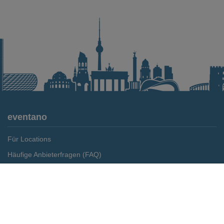
eventano
Für Locations
Häufige Anbieterfragen (FAQ)
Event-Wiki
Merken
Preis anfragen
Jobs
Pressemitteilungen
Media Daten