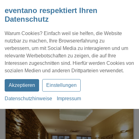
eventano respektiert Ihren
Datenschutz
Warum Cookies? Einfach weil sie helfen, die Website
nutzbar zu machen, Ihre Browsererfahrung zu
verbessern, um mit Social Media zu interagieren und um
relevante Werbebotschaften zu zeigen, die auf Ihre
Interessen zugeschnitten sind. Hierfür werden Cookies von
Kontakt
Location eintragen
Profil
sozialen Medien und anderen Drittparteien verwendet.
Akzeptieren
Einstellungen
Datenschutzhinweise
Impressum
eventano
Südweststadt
Mediterrane Karlsruhe