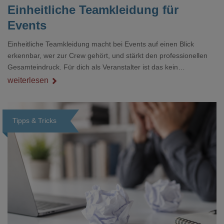
Einheitliche Teamkleidung für
Events
Einheitliche Teamkleidung macht bei Events auf einen Blick
erkennbar, wer zur Crew gehört, und stärkt den professionellen
Gesamteindruck. Für dich als Veranstalter ist das kein
Nebenthema: Bei Textilien mit Stickerei oder mehreren
weiterlesen
Veredelungspositionen sind oft vier bis acht Wochen Vorlauf
realistisch.g#
Tipps & Tricks