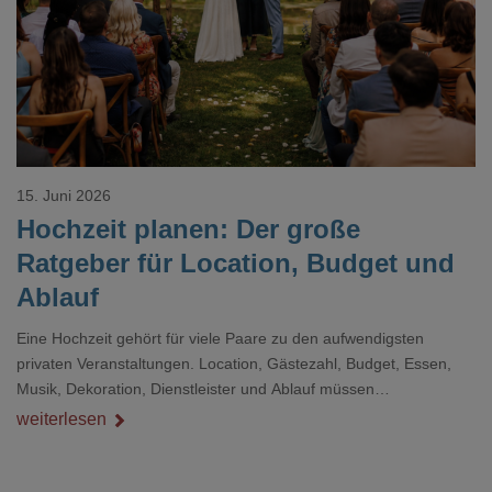
15. Juni 2026
Hochzeit planen: Der große
Ratgeber für Location, Budget und
Ablauf
Eine Hochzeit gehört für viele Paare zu den aufwendigsten
privaten Veranstaltungen. Location, Gästezahl, Budget, Essen,
Musik, Dekoration, Dienstleister und Ablauf müssen
zusammenpassen, damit der Tag gut organisiert ist und trotzdem
weiterlesen
persönlich bleibt.