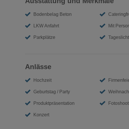
Ausstattung und Merkmale
Bodenbelag Beton
Cateringfr
LKW Anfahrt
Mit Perso
Parkplätze
Tageslicht
Anlässe
Hochzeit
Firmenfei
Geburtstag / Party
Weihnacht
Produktpräsentation
Fotoshoot
Konzert