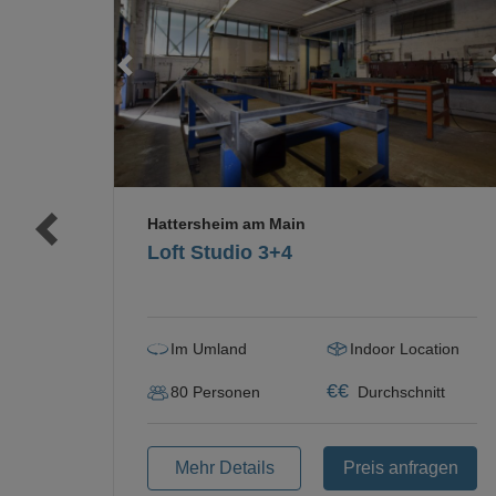
Loading...
Loading...
Hattersheim am Main
Loft Studio 3+4
Im Umland
Indoor Location
€
€
80
Personen
Durchschnitt
Mehr Details
Preis anfragen