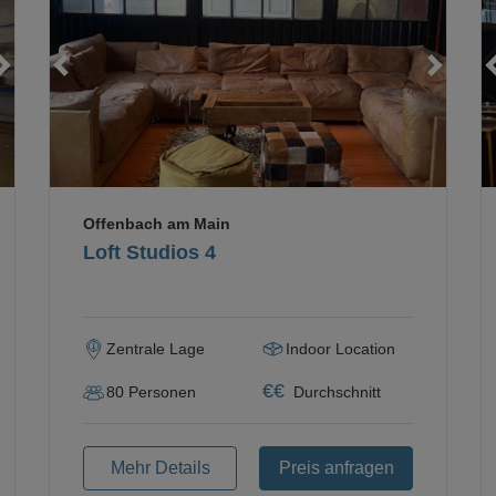
Loading...
Loading...
Loading...
Offenbach am Main
Loft Studios 4
Zentrale Lage
Indoor Location
€
€
80
Personen
Durchschnitt
Mehr Details
Preis anfragen