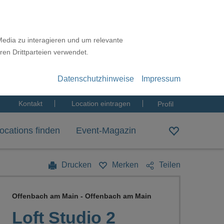
Media zu interagieren und um relevante
ren Drittparteien verwendet.
Datenschutzhinweise
Impressum
Kontakt
Location eintragen
Profil
ocations finden
Event-Magazin
Drucken
Merken
Teilen
Offenbach am Main - Offenbach am Main
Loft Studio 2