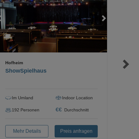
Loading...
Loading...
Loading...
Hofheim
ShowSpielhaus
Im Umland
Indoor Location
€
€
192
Personen
Durchschnitt
Mehr Details
Preis anfragen