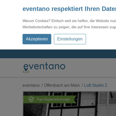
eventano respektiert Ihren Dat
Warum Cookies? Einfach weil sie helfen, die Website nu
Werbebotschaften zu zeigen, die auf Ihre Interessen zug
Akzeptieren
Einstellungen
eventano
Offenbach am Main
Loft Studio 2
Top Hygienekonzept