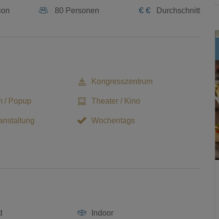
€
€
ion
80 Personen
Durchschnitt
Kongresszentrum
 / Popup
Theater / Kino
nstaltung
Wochentags
d
Indoor