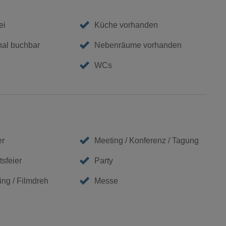
ei
Küche vorhanden
nal buchbar
Nebenräume vorhanden
WCs
er
Meeting / Konferenz / Tagung
sfeier
Party
ing / Filmdreh
Messe